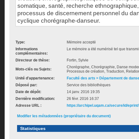
somatique, santé, recherche ethnographique, 
processus de discernement personnel du da
cyclique chorégraphe-danseur.
Type:
Mémoire accepté
Informations
Le mémoire a été numérisé tel que transmis
complémentaires:
Directeur de thèse:
Fortin, Sylvie
Chorégraphe, Chorégraphie, Danse moder
Mots-clés ou Sujets:
Processus de création, Traduction, Relatio
Unité d'appartenance:
Faculté des arts > Département de dans
Déposé par:
Service des bibliothèques
Date de dépôt:
14 janv. 2016 19:35
Dernière modification:
26 févr. 2016 16:37
Adresse URL :
https://archipel.uqam.ca/secure/id/eprint
Modifier les métadonnées (propriétaire du document)
Statistiques