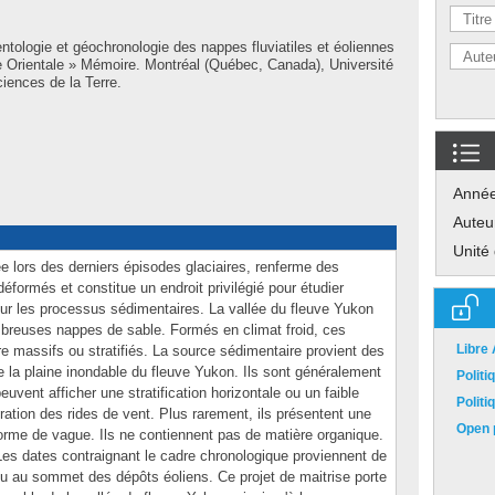
tologie et géochronologie des nappes fluviatiles et éoliennes
ie Orientale » Mémoire. Montréal (Québec, Canada), Université
iences de la Terre.
Anné
Auteu
Unité
e lors des derniers épisodes glaciaires, renferme des
formés et constitue un endroit privilégié pour étudier
sur les processus sédimentaires. La vallée du fleuve Yukon
mbreuses nappes de sable. Formés en climat froid, ces
Libre
re massifs ou stratifiés. La source sédimentaire provient des
de la plaine inondable du fleuve Yukon. Ils sont généralement
Polit
uvent afficher une stratification horizontale ou un faible
Polit
gration des rides de vent. Plus rarement, ils présentent une
Open p
 forme de vague. Ils ne contiennent pas de matière organique.
n. Les dates contraignant le cadre chronologique proviennent de
ou au sommet des dépôts éoliens. Ce projet de maitrise porte