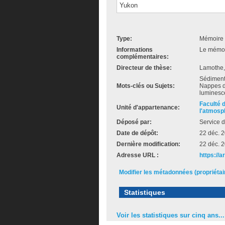
Yukon
Type:
Mémoire 
Informations
Le mémoir
complémentaires:
Directeur de thèse:
Lamothe,
Sédimenta
Mots-clés ou Sujets:
Nappes de
luminesce
Faculté 
Unité d'appartenance:
l'atmosp
Déposé par:
Service d
Date de dépôt:
22 déc. 
Dernière modification:
22 déc. 
Adresse URL :
https://a
Modifier les métadonnées (propriéta
Statistiques
Voir les statistiques sur cinq ans...