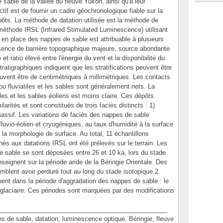
 sable de la vallée du fleuve Yukon, ainsi qu'à leur
tif est de fournir un cadre géochronologique fiable sur la
ôts. La méthode de datation utilisée est la méthode de
méthode IRSL (Infrared Stimulated Luminescence) utilisant
 en place des nappes de sable est attribuable à plusieurs
absence de barrière topographique majeure, source abondante
t ratio élevé entre l'énergie du vent et la disponibilité du
ratigraphiques indiquent que les stratifications peuvent être
uvent être de centimétriques à millimétriques. Les contacts
ou fluviatiles et les sables sont généralement nets. La
iles et les sables éoliens est moins claire. Ces dépôts
arités et sont constitués de trois faciès distincts : 1)
n massif. Les variations de faciès des nappes de sable
luvio-éolien et cryogéniques, au taux d'humidité à la surface
 la morphologie de surface. Au total, 11 échantillons
inés aux datations IRSL ont été prélevés sur le terrain. Les
de sable se sont déposées entre 26 et 10 ka, lors du stade
nseignent sur la période aride de la Béringie Orientale. Des
semblent avoir perduré tout au long du stade isotopique 2.
ent dans la période d'aggradation des nappes de sable : le
iglaciaire. Ces périodes sont marquées par des modifications
________________________________________________
 sable, datation, luminescence optique, Béringie, fleuve