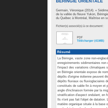
BÉRINGIE ORIENTALE
Germain, Véronique
(2014). « Sédimen
de la vallée du fleuve Yukon, Béring
du Québec à Montréal, Maîtrise en sc
Fichier(s) associé(s) à ce document :
PDF
Télécharger (41MB)
Résumé
La Béringie, vaste zone non-englacé
enregistrements sédimentaires non dé
l'impact des variations climatiques 
en Béringie orientale expose de no
dépôts d'origine éolienne peuvent êt
dépôts fluviaux ou fluvioglaciaires 
constitués de sable fin à moyen et pe
angle d'inclinaison formée par la mi
stratification d'aspect ondulant, en
Ils n'ont pas fait l'objet de datatio
matière organique située à la base 