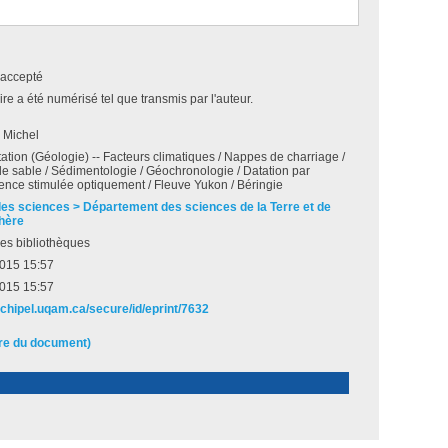
accepté
e a été numérisé tel que transmis par l'auteur.
 Michel
tion (Géologie) -- Facteurs climatiques / Nappes de charriage /
 sable / Sédimentologie / Géochronologie / Datation par
nce stimulée optiquement / Fleuve Yukon / Béringie
des sciences > Département des sciences de la Terre et de
hère
es bibliothèques
2015 15:57
2015 15:57
rchipel.uqam.ca/secure/id/eprint/7632
ire du document)