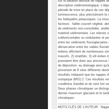
sur la datation absolue de nappes de
description sédimentologique. L'objec
période de mise en place de ces dép
luminescence, plus précisément la 
les feldspaths potassiques. La mise
facteurs : faible couvert végétal, 
de sédiments non-consolidés, aridité e
matériel sédimentaire. Les relevés st
subhorizontales ou ondulantes et pe
entre les sédiments fluvioglaciaires 
démarcation entre les sables fluviat
éoliens affichent de nombreuses simil
massifs, 2) stratifiés, 3) silt éolie
pourraient être dues aux processus f
de déposition, au drainage ainsi qu'à
provenant de 8 sites différents dest
résultats indiquent que les nappes 
isotopique (MIS) 2. Ces résultats re
conditions d'aridité et de vent fort 
Deux phases climatiques se distingu
dernier maximum glaciaire et le tard
climatiques.
______________________________
MOTS-CLÉS DE L’AUTEUR : Nappes de