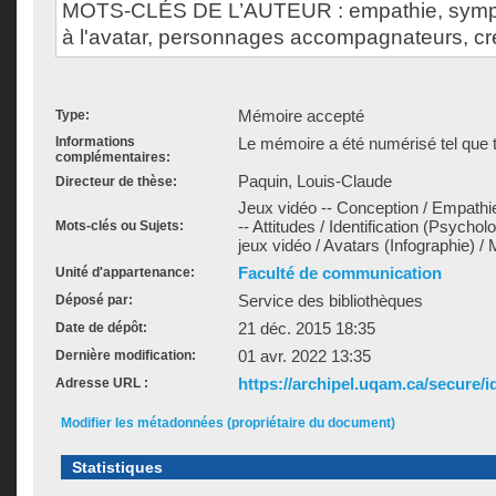
MOTS-CLÉS DE L’AUTEUR : empathie, sympath
à l'avatar, personnages accompagnateurs, cr
Mémoire accepté
Type:
Informations
Le mémoire a été numérisé tel que t
complémentaires:
Paquin, Louis-Claude
Directeur de thèse:
Jeux vidéo -- Conception / Empathie
-- Attitudes / Identification (Psycho
Mots-clés ou Sujets:
jeux vidéo / Avatars (Infographie) /
Faculté de communication
Unité d'appartenance:
Service des bibliothèques
Déposé par:
21 déc. 2015 18:35
Date de dépôt:
01 avr. 2022 13:35
Dernière modification:
https://archipel.uqam.ca/secure/i
Adresse URL :
Modifier les métadonnées (propriétaire du document)
Statistiques