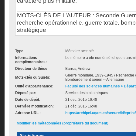
caractère plus militaire.
___________________________________
MOTS-CLÉS DE L’AUTEUR : Seconde Guerre
recherche opérationnelle, guerre totale, bo
stratégique
Type:
Mémoire accepté
Informations
Le mémoire a été numérisé tel que transmis
complémentaires:
Directeur de thèse:
Barros, Andrew
Guerre mondiale, 1939-1945 / Recherche op
Mots-clés ou Sujets:
Bombardement aérien -- Allemagne
Unité d'appartenance:
Faculté des sciences humaines > Départ
Déposé par:
Service des bibliothèques
Date de dépôt:
21 déc. 2015 16:48
Dernière modification:
21 déc. 2015 16:48
Adresse URL :
https://archipel.uqam.ca/secure/id/eprint
Modifier les métadonnées (propriétaire du document)
Statistiques