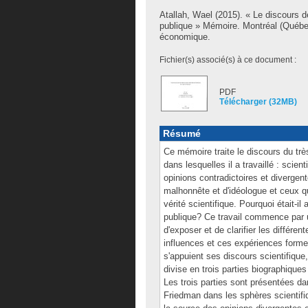
Atallah, Wael
(2015). « Le discours de
publique » Mémoire. Montréal (Québe
économique.
Fichier(s) associé(s) à ce document :
PDF
Télécharger (32MB)
Résumé
Ce mémoire traite le discours du tr
dans lesquelles il a travaillé : scien
opinions contradictoires et divergent
malhonnête et d'idéologue et ceux q
vérité scientifique. Pourquoi était-il 
publique? Ce travail commence par 
d'exposer et de clarifier les différ
influences et ces expériences formen
s'appuient ses discours scientifique
divise en trois parties biographiques
Les trois parties sont présentées da
Friedman dans les sphères scientifiq