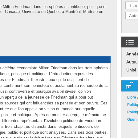
 Milton Friedman dans les sphères scientifique, politique et
c, Canada), Université du Québec à Montréal, Maîtrise en
Anné
Auteu
ès célèbre économiste Milton Friedman dans les trois sphères
Unité
tifique, publique et politique. L'introduction expose les
es sur Friedman. Il existe ceux qui le qualifient de
ui confirment son honnêteté et acclament sa recherche de la
aussi controversé et pourquoi avait-il divisé l'opinion
un aperçu de la jeunesse de Friedman qui a pour but
Libre
entes sources qui ont influencées sa pensée et son œuvre. Ces
Polit
t ce que l'on appelle sa vision du monde sur laquelle
Polit
, public et politique. Après ce premier aperçu, le mémoire se
Open p
 différentes représentant l'évolution politique de Friedman.
ns trois chapitres distincts dans lesquels le discours de
ue, public et politique sont analysés. Dans ses trois parties,