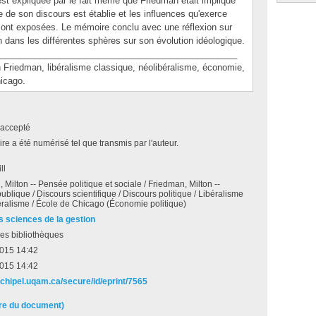
est expliquée par le fait même que Friedman était impliqué
 de son discours est établie et les influences qu'exerce
sont exposées. Le mémoire conclu avec une réflexion sur
an dans les différentes sphères sur son évolution idéologique.
________________________________________________
iedman, libéralisme classique, néolibéralisme, économie,
icago.
accepté
e a été numérisé tel que transmis par l'auteur.
ll
 Milton -- Pensée politique et sociale / Friedman, Milton --
ublique / Discours scientifique / Discours politique / Libéralisme
éralisme / École de Chicago (Économie politique)
s sciences de la gestion
es bibliothèques
2015 14:42
2015 14:42
rchipel.uqam.ca/secure/id/eprint/7565
ire du document)