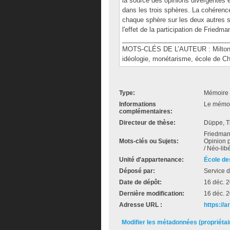
la source des opinions divergentes 
dans les trois sphères. La cohérence
chaque sphère sur les deux autres 
l'effet de la participation de Friedm
______________________________
MOTS-CLÉS DE L’AUTEUR : Milton Fr
idéologie, monétarisme, école de Ch
Type:
Mémoire 
Informations
Le mémoir
complémentaires:
Directeur de thèse:
Düppe, Ti
Friedman,
Mots-clés ou Sujets:
Opinion p
/ Néo-lib
Unité d'appartenance:
École de
Déposé par:
Service d
Date de dépôt:
16 déc. 
Dernière modification:
16 déc. 
Adresse URL :
https://a
Modifier les métadonnées (propriéta