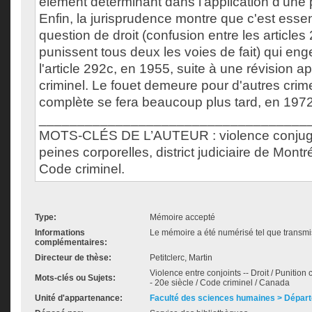
élément déterminant dans l'application d'une 
Enfin, la jurisprudence montre que c'est esse
question de droit (confusion entre les articles
punissent tous deux les voies de fait) qui enge
l'article 292c, en 1955, suite à une révision 
criminel. Le fouet demeure pour d'autres crim
complète se fera beaucoup plus tard, en 1972
___________________________________
MOTS-CLÉS DE L’AUTEUR : violence conjugal
peines corporelles, district judiciaire de Montré
Code criminel.
Type:
Mémoire accepté
Informations
Le mémoire a été numérisé tel que transmis
complémentaires:
Directeur de thèse:
Petitclerc, Martin
Violence entre conjoints -- Droit / Punition c
Mots-clés ou Sujets:
- 20e siècle / Code criminel / Canada
Unité d'appartenance:
Faculté des sciences humaines > Départ