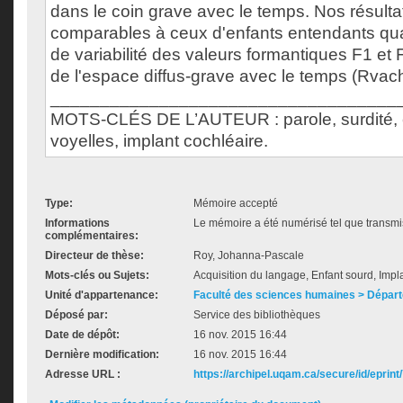
dans le coin grave avec le temps. Nos résulta
comparables à ceux d'enfants entendants qua
de variabilité des valeurs formantiques F1 et
de l'espace diffus-grave avec le temps (Rvach
___________________________________
MOTS-CLÉS DE L’AUTEUR : parole, surdité, e
voyelles, implant cochléaire.
Type:
Mémoire accepté
Informations
Le mémoire a été numérisé tel que transmis
complémentaires:
Directeur de thèse:
Roy, Johanna-Pascale
Mots-clés ou Sujets:
Acquisition du langage, Enfant sourd, Impla
Unité d'appartenance:
Faculté des sciences humaines > Départ
Déposé par:
Service des bibliothèques
Date de dépôt:
16 nov. 2015 16:44
Dernière modification:
16 nov. 2015 16:44
Adresse URL :
https://archipel.uqam.ca/secure/id/eprint