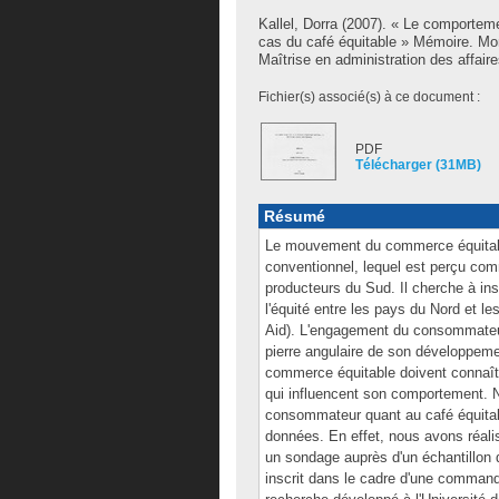
Kallel, Dorra
(2007). « Le comporteme
cas du café équitable » Mémoire. Mo
Maîtrise en administration des affaire
Fichier(s) associé(s) à ce document :
PDF
Télécharger (31MB)
Résumé
Le mouvement du commerce équitabl
conventionnel, lequel est perçu co
producteurs du Sud. Il cherche à ins
l'équité entre les pays du Nord et l
Aid). L'engagement du consommateur
pierre angulaire de son développeme
commerce équitable doivent connaîtr
qui influencent son comportement. 
consommateur quant au café équitab
données. En effet, nous avons réali
un sondage auprès d'un échantillon 
inscrit dans le cadre d'une commandi