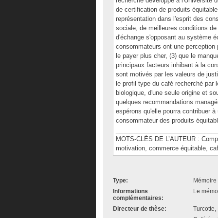
recherche développé à l'Université
de certification de produits équitable
représentation dans l'esprit des c
sociale, de meilleures conditions de
d'échange s'opposant au système éco
consommateurs ont une perception pos
le payer plus cher, (3) que le manque
principaux facteurs inhibant à la c
sont motivés par les valeurs de justi
le profil type du café recherché par
biologique, d'une seule origine et s
quelques recommandations managéri
espérons qu'elle pourra contribuer 
consommateur des produits équitabl
______________________________
MOTS-CLÉS DE L’AUTEUR : Compor
motivation, commerce équitable, caf
Type:
Mémoire 
Informations
Le mémoir
complémentaires:
Directeur de thèse:
Turcotte,