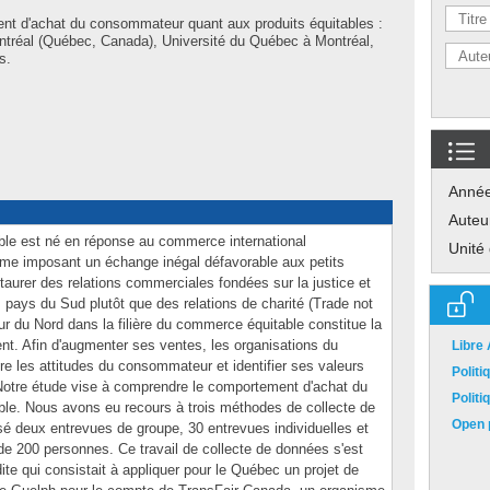
nt d'achat du consommateur quant aux produits équitables :
ntréal (Québec, Canada), Université du Québec à Montréal,
s.
Anné
Auteu
e est né en réponse au commerce international
Unité
mme imposant un échange inégal défavorable aux petits
taurer des relations commerciales fondées sur la justice et
es pays du Sud plutôt que des relations de charité (Trade not
 du Nord dans la filière du commerce équitable constitue la
nt. Afin d'augmenter ses ventes, les organisations du
Libre
e les attitudes du consommateur et identifier ses valeurs
Polit
Notre étude vise à comprendre le comportement d'achat du
Polit
le. Nous avons eu recours à trois méthodes de collecte de
Open p
sé deux entrevues de groupe, 30 entrevues individuelles et
de 200 personnes. Ce travail de collecte de données s'est
te qui consistait à appliquer pour le Québec un projet de