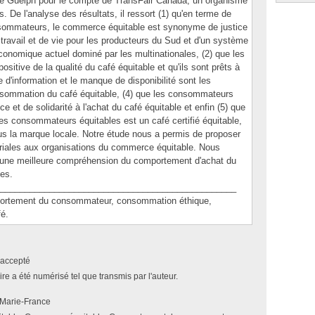
 de Guelph pour le compte de TransFair Canada, un organisme
s. De l'analyse des résultats, il ressort (1) qu'en terme de
onsommateurs, le commerce équitable est synonyme de justice
 travail et de vie pour les producteurs du Sud et d'un système
nomique actuel dominé par les multinationales, (2) que les
itive de la qualité du café équitable et qu'ils sont prêts à
 d'information et le manque de disponibilité sont les
onsommation du café équitable, (4) que les consommateurs
ce et de solidarité à l'achat du café équitable et enfin (5) que
 les consommateurs équitables est un café certifié équitable,
ous la marque locale. Notre étude nous a permis de proposer
ales aux organisations du commerce équitable. Nous
à une meilleure compréhension du comportement d'achat du
es.
________________________________________________
tement du consommateur, consommation éthique,
é.
accepté
e a été numérisé tel que transmis par l'auteur.
 Marie-France