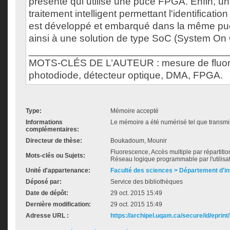
présenté qui utilise une puce FPGA. Enfin, u
traitement intelligent permettant l'identificatio
est développé et embarqué dans la même p
ainsi à une solution de type SoC (System On 
___________________________________
MOTS-CLÉS DE L’AUTEUR : mesure de fluor
photodiode, détecteur optique, DMA, FPGA.
Type:
Mémoire accepté
Informations
Le mémoire a été numérisé tel que transmis
complémentaires:
Directeur de thèse:
Boukadoum, Mounir
Fluorescence, Accès multiple par répartiti
Mots-clés ou Sujets:
Réseau logique programmable par l'utilisat
Unité d'appartenance:
Faculté des sciences > Département d'i
Déposé par:
Service des bibliothèques
Date de dépôt:
29 oct. 2015 15:49
Dernière modification:
29 oct. 2015 15:49
Adresse URL :
https://archipel.uqam.ca/secure/id/eprint