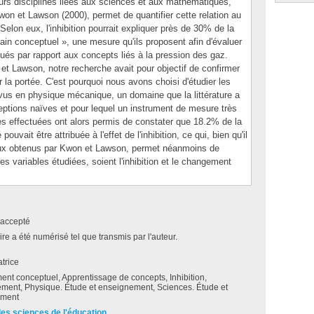
rs disciplines liées aux sciences et aux mathématiques,
on et Lawson (2000), permet de quantifier cette relation au
elon eux, l'inhibition pourrait expliquer près de 30% de la
gain conceptuel », une mesure qu'ils proposent afin d'évaluer
és par rapport aux concepts liés à la pression des gaz.
t Lawson, notre recherche avait pour objectif de confirmer
 la portée. C'est pourquoi nous avons choisi d'étudier les
 vus en physique mécanique, un domaine que la littérature a
eptions naïves et pour lequel un instrument de mesure très
ses effectuées ont alors permis de constater que 18.2% de la
uvait être attribuée à l'effet de l'inhibition, ce qui, bien qu'il
 ceux obtenus par Kwon et Lawson, permet néanmoins de
les variables étudiées, soient l'inhibition et le changement
accepté
e a été numérisé tel que transmis par l'auteur.
atrice
nt conceptuel, Apprentissage de concepts, Inhibition,
ment, Physique. Étude et enseignement, Sciences. Étude et
ement
des sciences de l'éducation