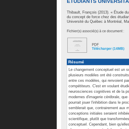
ÉTUDIANTS UNIVERSITA
Thibault, François
(2013). « Étude du 
du concept de force chez des étudian
Université du Québec à Montréal, Maî
Fichier(s) associé(s) à ce document :
PDF
Télécharger (14MB)
Résumé
Le changement conceptuel est un suj
plusieurs modèles ont été construits
entre ces modèles, qui renvoient pa
compétiteurs. C'est en voulant étu
neurosciences cognitives et de la ps
modernes d'imagerie cérébrale, que 
pourrait jouer l'inhibition dans le 
semblerait que, contrairement aux 
conceptions initiales seraient inhib
scientifique, plutôt que transformée
conceptuel. Cependant, bien qu'elles p