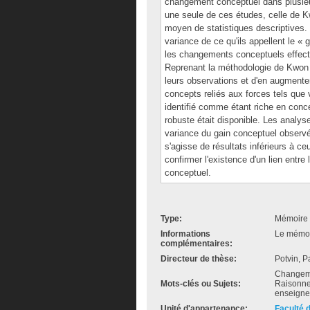
changement conceptuel dans plusieu
une seule de ces études, celle de Kw
moyen de statistiques descriptives. S
variance de ce qu'ils appellent le « 
les changements conceptuels effectu
Reprenant la méthodologie de Kwon e
leurs observations et d'en augmenter
concepts reliés aux forces tels que
identifié comme étant riche en conc
robuste était disponible. Les analy
variance du gain conceptuel observé po
s'agisse de résultats inférieurs à
confirmer l'existence d'un lien entre 
conceptuel.
Type:
Mémoire 
Informations
Le mémoir
complémentaires:
Directeur de thèse:
Potvin, P
Changeme
Mots-clés ou Sujets:
Raisonne
enseign
Unité d'appartenance:
Faculté 