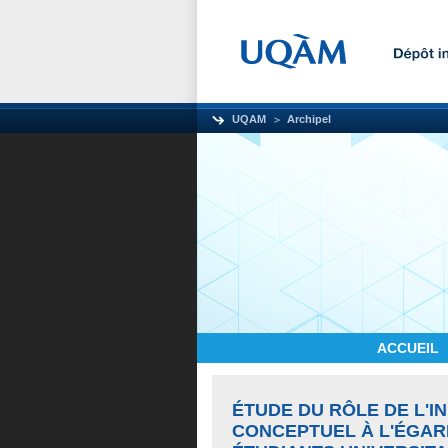
UQAM
Archipel
ACCUEIL
ÉTUDE DU RÔLE DE L'I
CONCEPTUEL À L'ÉGAR