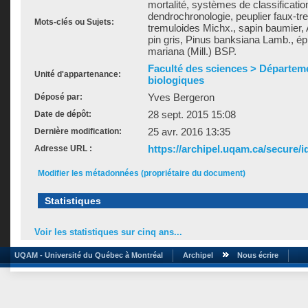
mortalité, systèmes de classificatio
dendrochronologie, peuplier faux-tr
Mots-clés ou Sujets:
tremuloides Michx., sapin baumier, 
pin gris, Pinus banksiana Lamb., épi
mariana (Mill.) BSP.
Faculté des sciences > Départem
Unité d'appartenance:
biologiques
Yves Bergeron
Déposé par:
28 sept. 2015 15:08
Date de dépôt:
25 avr. 2016 13:35
Dernière modification:
https://archipel.uqam.ca/secure/i
Adresse URL :
Modifier les métadonnées (propriétaire du document)
Statistiques
Voir les statistiques sur cinq ans...
UQAM - Université du Québec à Montréal
Archipel
Nous écrire