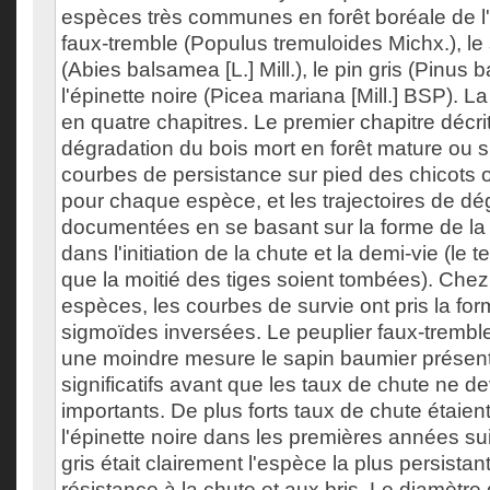
espèces très communes en forêt boréale de l'e
faux-tremble (Populus tremuloides Michx.), le
(Abies balsamea [L.] Mill.), le pin gris (Pinus
l'épinette noire (Picea mariana [Mill.] BSP). L
en quatre chapitres. Le premier chapitre décrit
dégradation du bois mort en forêt mature ou
courbes de persistance sur pied des chicots o
pour chaque espèce, et les trajectoires de dé
documentées en se basant sur la forme de la re
dans l'initiation de la chute et la demi-vie (le
que la moitié des tiges soient tombées). Chez
espèces, les courbes de survie ont pris la fo
sigmoïdes inversées. Le peuplier faux-tremble,
une moindre mesure le sapin baumier présent
significatifs avant que les taux de chute ne d
importants. De plus forts taux de chute étaie
l'épinette noire dans les premières années sui
gris était clairement l'espèce la plus persista
résistance à la chute et aux bris. Le diamètre