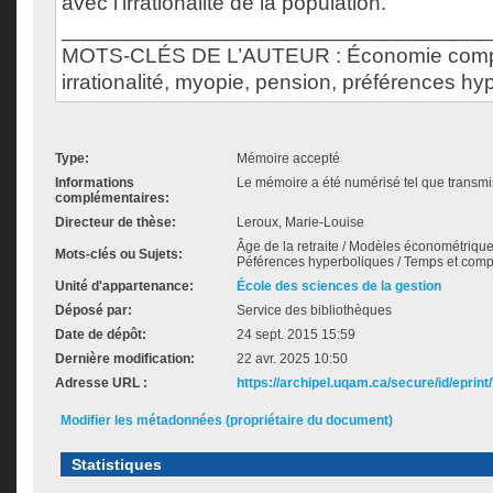
avec l'irrationalité de la population.
___________________________________
MOTS-CLÉS DE L’AUTEUR : Économie comp
irrationalité, myopie, pension, préférences hyp
Type:
Mémoire accepté
Informations
Le mémoire a été numérisé tel que transmis
complémentaires:
Directeur de thèse:
Leroux, Marie-Louise
Âge de la retraite / Modèles économétrique
Mots-clés ou Sujets:
Péférences hyperboliques / Temps et co
Unité d'appartenance:
École des sciences de la gestion
Déposé par:
Service des bibliothèques
Date de dépôt:
24 sept. 2015 15:59
Dernière modification:
22 avr. 2025 10:50
Adresse URL :
https://archipel.uqam.ca/secure/id/eprint
Modifier les métadonnées (propriétaire du document)
Statistiques