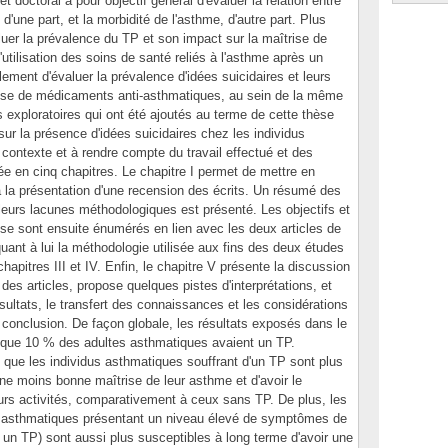
jet doctoral a pour objectif général d'évaluer la relation entre
'une part, et la morbidité de l'asthme, d'autre part. Plus
luer la prévalence du TP et son impact sur la maîtrise de
l'utilisation des soins de santé reliés à l'asthme après un
lement d'évaluer la prévalence d'idées suicidaires et leurs
prise de médicaments anti-asthmatiques, au sein de la même
s exploratoires qui ont été ajoutés au terme de cette thèse
sur la présence d'idées suicidaires chez les individus
contexte et à rendre compte du travail effectué et des
sée en cinq chapitres. Le chapitre I permet de mettre en
à la présentation d'une recension des écrits. Un résumé des
leurs lacunes méthodologiques est présenté. Les objectifs et
èse sont ensuite énumérés en lien avec les deux articles de
uant à lui la méthodologie utilisée aux fins des deux études
chapitres III et IV. Enfin, le chapitre V présente la discussion
des articles, propose quelques pistes d'interprétations, et
ésultats, le transfert des connaissances et les considérations
 conclusion. De façon globale, les résultats exposés dans le
nt que 10 % des adultes asthmatiques avaient un TP.
 que les individus asthmatiques souffrant d'un TP sont plus
une moins bonne maîtrise de leur asthme et d'avoir le
eurs activités, comparativement à ceux sans TP. De plus, les
us asthmatiques présentant un niveau élevé de symptômes de
un TP) sont aussi plus susceptibles à long terme d'avoir une