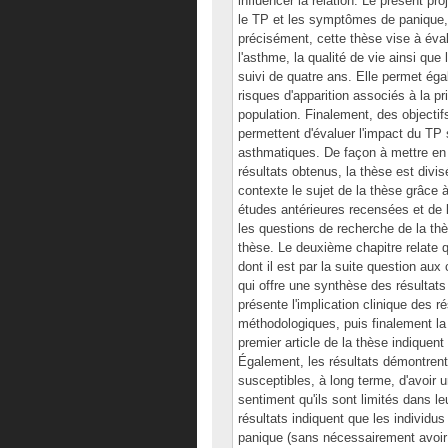
influencer la relation. Le présent pro
le TP et les symptômes de panique, d
précisément, cette thèse vise à éva
l'asthme, la qualité de vie ainsi que 
suivi de quatre ans. Elle permet éga
risques d'apparition associés à la 
population. Finalement, des objectif
permettent d'évaluer l'impact du TP 
asthmatiques. De façon à mettre en 
résultats obtenus, la thèse est divi
contexte le sujet de la thèse grâce 
études antérieures recensées et de 
les questions de recherche de la th
thèse. Le deuxième chapitre relate q
dont il est par la suite question aux 
qui offre une synthèse des résultats 
présente l'implication clinique des r
méthodologiques, puis finalement la
premier article de la thèse indique
Également, les résultats démontrent
susceptibles, à long terme, d'avoir 
sentiment qu'ils sont limités dans l
résultats indiquent que les individ
panique (sans nécessairement avoir 