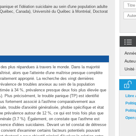
panique et l'idéation suicidaire au sein d'une population adulte
(Québec, Canada), Université du Québec à Montréal, Doctorat
Anné
Auteu
des plus répandues à travers le monde. Dans la majorité
Unité
trisé, alors que l'atteinte d'une maîtrise presque complète
raitement approprié. La recherche des vingt dernières
révalence de troubles anxieux au sein de la population
stimée à 34 %, prévalence presque deux fois plus élevée que
). Plus précisément, le trouble panique (TP) est identifié
Libre
plus fortement associé à l'asthme comparativement aux
Polit
ale, trouble d'anxiété généralisée, phobie spécifique et état
Polit
e prévalence autour de 12 %, ce qui est trois fois plus que
Open p
générale (3.7 %). Également, on constate que l'asthme est
sence d'idées suicidaires. Devant un tel constat de détresse
 convient d'examiner certains facteurs potentiels pouvant