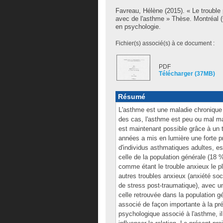
Favreau, Hélène
(2015). « Le trouble 
avec de l'asthme » Thèse. Montréal 
en psychologie.
Fichier(s) associé(s) à ce document :
PDF
Télécharger (37MB)
Résumé
L'asthme est une maladie chronique 
des cas, l'asthme est peu ou mal maî
est maintenant possible grâce à un t
années a mis en lumière une forte p
d'individus asthmatiques adultes, e
celle de la population générale (18 %
comme étant le trouble anxieux le 
autres troubles anxieux (anxiété soci
de stress post-traumatique), avec un
celle retrouvée dans la population 
associé de façon importante à la pré
psychologique associé à l'asthme, il