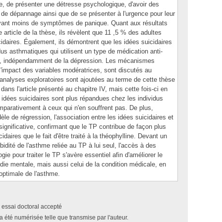
, de présenter une détresse psychologique, d'avoir des
r de dépannage ainsi que de se présenter à l'urgence pour leur
ant moins de symptômes de panique. Quant aux résultats
article de la thèse, ils révèlent que 11 ,5 % des adultes
idaires. Également, ils démontrent que les idées suicidaires
us asthmatiques qui utilisent un type de médication anti-
ela, indépendamment de la dépression. Les mécanismes
 l'impact des variables modératrices, sont discutés au
 analyses exploratoires sont ajoutées au terme de cette thèse
s l'article présenté au chapitre IV, mais cette fois-ci en
 idées suicidaires sont plus répandues chez les individus
parativement à ceux qui n'en souffrent pas. De plus,
le de régression, l'association entre les idées suicidaires et
 significative, confirmant que le TP contribue de façon plus
daires que le fait d'être traité à la théophylline. Devant un
idité de l'asthme reliée au TP à lui seul, l'accès à des
e pour traiter le TP s'avère essentiel afin d'améliorer le
die mentale, mais aussi celui de la condition médicale, en
 optimale de l'asthme.
 essai doctoral accepté
a été numérisée telle que transmise par l'auteur.