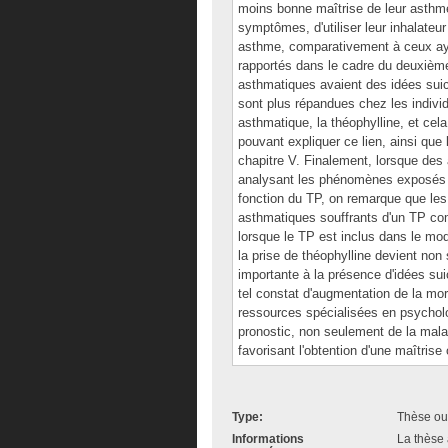
moins bonne maîtrise de leur asthme
symptômes, d'utiliser leur inhalateu
asthme, comparativement à ceux ay
rapportés dans le cadre du deuxième 
asthmatiques avaient des idées suic
sont plus répandues chez les individ
asthmatique, la théophylline, et c
pouvant expliquer ce lien, ainsi que
chapitre V. Finalement, lorsque des
analysant les phénomènes exposés dan
fonction du TP, on remarque que les
asthmatiques souffrants d'un TP com
lorsque le TP est inclus dans le modè
la prise de théophylline devient non
importante à la présence d'idées suici
tel constat d'augmentation de la morb
ressources spécialisées en psychologi
pronostic, non seulement de la mala
favorisant l'obtention d'une maîtrise
Type:
Thèse ou
Informations
La thèse 