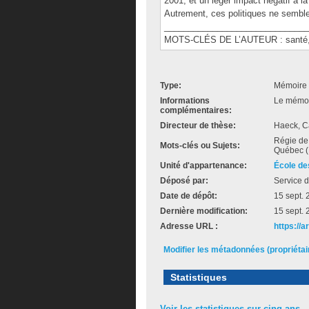
2001, et un léger impact négatif à 
Autrement, ces politiques ne semblen
______________________________
MOTS-CLÉS DE L’AUTEUR : santé, 
Type:
Mémoire 
Informations
Le mémoir
complémentaires:
Directeur de thèse:
Haeck, C
Régie de
Mots-clés ou Sujets:
Québec (
Unité d'appartenance:
École de
Déposé par:
Service d
Date de dépôt:
15 sept.
Dernière modification:
15 sept.
Adresse URL :
https://a
Modifier les métadonnées (propriéta
Statistiques
Voir les statistiques sur cinq ans...