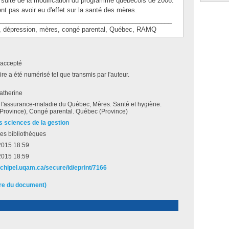
la suite de la modification du programme québécois de 2006.
t pas avoir eu d'effet sur la santé des mères.
________________________________________________
dépression, mères, congé parental, Québec, RAMQ
accepté
e a été numérisé tel que transmis par l'auteur.
atherine
 l'assurance-maladie du Québec, Mères. Santé et hygiène.
Province), Congé parental. Québec (Province)
s sciences de la gestion
es bibliothèques
 2015 18:59
 2015 18:59
rchipel.uqam.ca/secure/id/eprint/7166
ire du document)