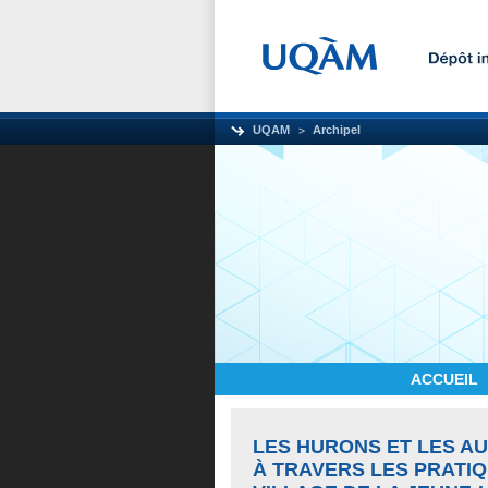
UQAM
Archipel
ACCUEIL
LES HURONS ET LES AU
À TRAVERS LES PRATI