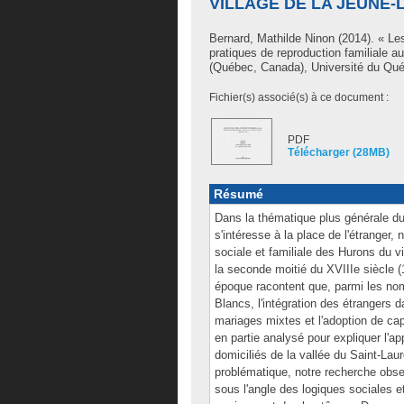
VILLAGE DE LA JEUNE-L
Bernard, Mathilde Ninon
(2014). « Les 
pratiques de reproduction familiale a
(Québec, Canada), Université du Québ
Fichier(s) associé(s) à ce document :
PDF
Télécharger (28MB)
Résumé
Dans la thématique plus générale d
s'intéresse à la place de l'étranger
sociale et familiale des Hurons du v
la seconde moitié du XVIIIe siècle (
époque racontent que, parmi les nomb
Blancs, l'intégration des étrangers 
mariages mixtes et l'adoption de cap
en partie analysé pour expliquer l'ap
domiciliés de la vallée du Saint-Lau
problématique, notre recherche obse
sous l'angle des logiques sociales e