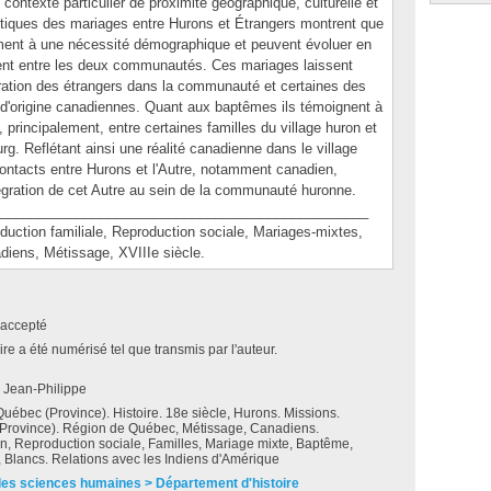
ontexte particulier de proximité géographique, culturelle et
ristiques des mariages entre Hurons et Étrangers montrent que
ment à une nécessité démographique et peuvent évoluer en
sent entre les deux communautés. Ces mariages laissent
égration des étrangers dans la communauté et certaines des
 d'origine canadiennes. Quant aux baptêmes ils témoignent à
t, principalement, entre certaines familles du village huron et
rg. Reflétant ainsi une réalité canadienne dans le village
ontacts entre Hurons et l'Autre, notamment canadien,
tégration de cet Autre au sein de la communauté huronne.
________________________________________________
ion familiale, Reproduction sociale, Mariages-mixtes,
iens, Métissage, XVIIIe siècle.
accepté
e a été numérisé tel que transmis par l'auteur.
 Jean-Philippe
uébec (Province). Histoire. 18e siècle, Hurons. Missions.
Province). Région de Québec, Métissage, Canadiens.
on, Reproduction sociale, Familles, Mariage mixte, Baptême,
 Blancs. Relations avec les Indiens d'Amérique
des sciences humaines > Département d'histoire