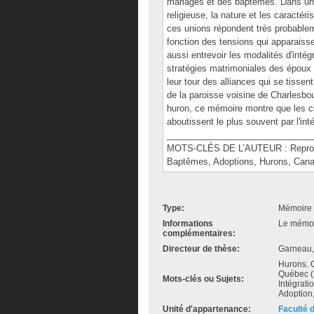
mariages et des baptêmes. Dans un c
religieuse, la nature et les caracté
ces unions répondent très probable
fonction des tensions qui apparais
aussi entrevoir les modalités d'int
stratégies matrimoniales des époux
leur tour des alliances qui se tissen
de la paroisse voisine de Charlesbou
huron, ce mémoire montre que les c
aboutissent le plus souvent par l'in
______________________________
MOTS-CLÉS DE L’AUTEUR : Reproduct
Baptêmes, Adoptions, Hurons, Canad
Type:
Mémoire 
Informations
Le mémoir
complémentaires:
Directeur de thèse:
Garneau,
Hurons. Q
Québec (
Mots-clés ou Sujets:
Intégrati
Adoption,
Unité d'appartenance:
Faculté 