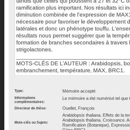
tandis que celles qui poussent à 27 et 32°C 
ramification plus important. Nos résultats ici 
diminution combinée de l'expression de MAX
nécessaire pour favoriser le développement 
latérales et donc un phénotype touffu. L'ens
résultats nous permet suggérer que la tempéra
formation de branches secondaires à travers l
strigolactones.
___________________________________
MOTS-CLÉS DE L’AUTEUR : Arabidopsis, bour
embranchement, température, MAX, BRC1.
Mémoire accepté
Type:
Informations
Le mémoire a été numérisé tel que t
complémentaires:
Ouellet, François
Directeur de thèse:
Arabidopsis thaliana. Effets de la t
Arabidopsis thaliana. Croissance. A
Mots-clés ou Sujets:
Ramification (Botanique), Express
Gène BRC1