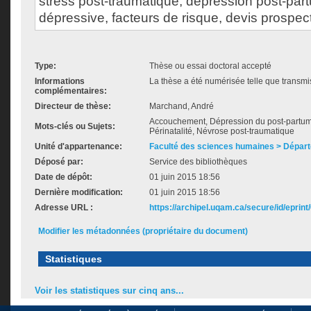
stress post-traumatique, dépression post-pa
dépressive, facteurs de risque, devis prospect
Type:
Thèse ou essai doctoral accepté
Informations
La thèse a été numérisée telle que transmis
complémentaires:
Directeur de thèse:
Marchand, André
Accouchement, Dépression du post-partum,
Mots-clés ou Sujets:
Périnatalité, Névrose post-traumatique
Unité d'appartenance:
Faculté des sciences humaines > Dépar
Déposé par:
Service des bibliothèques
Date de dépôt:
01 juin 2015 18:56
Dernière modification:
01 juin 2015 18:56
Adresse URL :
https://archipel.uqam.ca/secure/id/eprint
Modifier les métadonnées (propriétaire du document)
Statistiques
Voir les statistiques sur cinq ans...