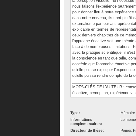
la perception visuelle, ne nécessite 
nous faisons l'expérience (autrement 
pour donner lieu à notre expérience 
dans notre cerveau, ils sont plutôt d
externalisme par leur antireprésenta
explicable en termes de représentatio
deux derniers chapitres de ce mémo
l'approche énactive soit une théorie o
face à de nombreuses limitations. Bi
avec la pratique scientifique, il n'e
la conscience en tant que telle, co
concède que l'approche énactive perme
qu'elle puisse expliquer l'expérience
qu'elle puisse rendre compte de la 
______________________________
MOTS-CLÉS DE L’AUTEUR : conscience
énactive, perception, expérience vis
Type:
Mémoire 
Informations
Le mémoir
complémentaires:
Directeur de thèse:
Poirier, P