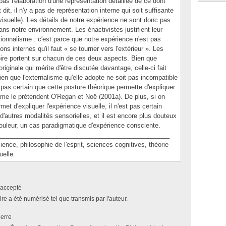
pas l'élaboration d'une représentation détaillée de ce dont
dit, il n'y a pas de représentation interne qui soit suffisante
visuelle). Les détails de notre expérience ne sont donc pas
ans notre environnement. Les énactivistes justifient leur
tionnalisme : c'est parce que notre expérience n'est pas
ns internes qu'il faut « se tourner vers l'extérieur ». Les
ire portent sur chacun de ces deux aspects. Bien que
riginale qui mérite d'être discutée davantage, celle-ci fait
en que l'externalisme qu'elle adopte ne soit pas incompatible
st pas certain que cette posture théorique permette d'expliquer
mme le prétendent O'Regan et Noë (2001a). De plus, si on
t d'expliquer l'expérience visuelle, il n'est pas certain
 d'autres modalités sensorielles, et il est encore plus douteux
douleur, un cas paradigmatique d'expérience consciente.
________________________________________________
, philosophie de l'esprit, sciences cognitives, théorie
uelle.
accepté
e a été numérisé tel que transmis par l'auteur.
ierre