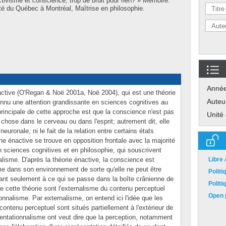
tivisme et conscience, trop de bruit pour rien? » Mémoire.
é du Québec à Montréal, Maîtrise en philosophie.
Anné
ctive (O'Regan & Noë 2001a, Noë 2004), qui est une théorie
Auteu
connu une attention grandissante en sciences cognitives au
principale de cette approche est que la conscience n'est pas
Unité
 chose dans le cerveau ou dans l'esprit; autrement dit, elle
é neuronale, ni le fait de la relation entre certains états
e énactive se trouve en opposition frontale avec la majorité
sciences cognitives et en philosophie, qui souscrivent
alisme. D'après la théorie énactive, la conscience est
Libre
isme dans son environnement de sorte qu'elle ne peut être
Polit
ant seulement à ce qui se passe dans la boîte crânienne de
Polit
e cette théorie sont l'externalisme du contenu perceptuel
Open p
onnalisme. Par externalisme, on entend ici l'idée que les
contenu perceptuel sont situés partiellement à l'extérieur de
sentationnalisme ont veut dire que la perception, notamment