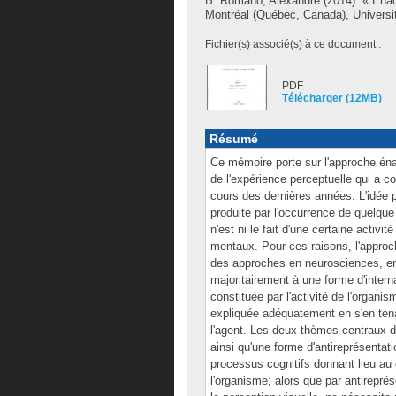
B. Romano, Alexandre
(2014). « Énac
Montréal (Québec, Canada), Universit
Fichier(s) associé(s) à ce document :
PDF
Télécharger (12MB)
Résumé
Ce mémoire porte sur l'approche éna
de l'expérience perceptuelle qui a 
cours des dernières années. L'idée 
produite par l'occurrence de quelque
n'est ni le fait d'une certaine activit
mentaux. Pour ces raisons, l'approch
des approches en neurosciences, en 
majoritairement à une forme d'intern
constituée par l'activité de l'organ
expliquée adéquatement en s'en ten
l'agent. Les deux thèmes centraux d
ainsi qu'une forme d'antireprésentati
processus cognitifs donnant lieu au 
l'organisme; alors que par antirepré