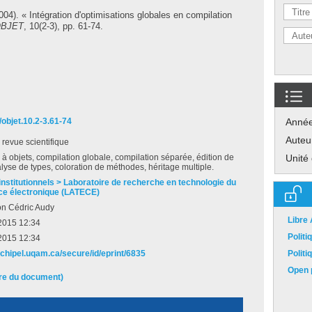
004). « Intégration d'optimisations globales en compilation
OBJET
, 10(2-3), pp. 61-74.
/objet.10.2-3.61-74
Anné
Auteu
e revue scientifique
à objets, compilation globale, compilation séparée, édition de
Unité
alyse de types, coloration de méthodes, héritage multiple.
institutionnels > Laboratoire de recherche en technologie du
e électronique (LATECE)
on Cédric Audy
Libre
2015 12:34
Polit
2015 12:34
rchipel.uqam.ca/secure/id/eprint/6835
Polit
Open p
ire du document)