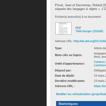
Privat, Jean
et
Ducournau, Roland
(2
séparée des langages & objets ».
L'
Fichier(s) associé(s) à ce document :
PDF
Télécharger (191kB)
Adresse URL:
http://dx.doi.org/10.3166
Type:
Article d
langages 
Mots-clés ou Sujets:
liens, an
Centres 
Unité d'appartenance:
commerc
Déposé par:
Délégati
Date de dépôt:
23 mars 
Dernière modification:
23 mars 
Adresse URL :
https://a
Modifier les métadonnées (propriéta
Statistiques