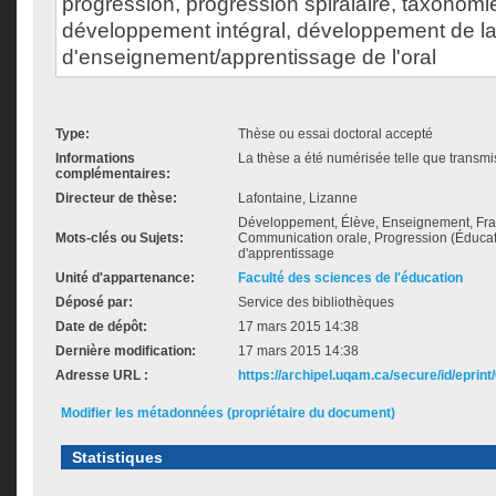
progression, progression spiralaire, taxonomie
développement intégral, développement de la 
d'enseignement/apprentissage de l'oral
Type:
Thèse ou essai doctoral accepté
Informations
La thèse a été numérisée telle que transmis
complémentaires:
Directeur de thèse:
Lafontaine, Lizanne
Développement, Élève, Enseignement, Fra
Mots-clés ou Sujets:
Communication orale, Progression (Éducat
d'apprentissage
Unité d'appartenance:
Faculté des sciences de l'éducation
Déposé par:
Service des bibliothèques
Date de dépôt:
17 mars 2015 14:38
Dernière modification:
17 mars 2015 14:38
Adresse URL :
https://archipel.uqam.ca/secure/id/eprint
Modifier les métadonnées (propriétaire du document)
Statistiques