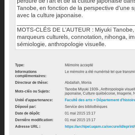
perdure de l'art et de la culture japonaise dans
Tanobe, en fonction de la perspective d'une sp
avec la culture japonaise.
___________________________________
MOTS-CLÉS DE L’AUTEUR : Miyuki Tanobe, c
marqueurs culturels, connotation, nihonga, i
sémiologie, anthropologie visuelle.
Type:
Mémoire accepté
Informations
Le mémoire a été numérisé tel que transmis
complémentaires:
Directeur de thèse:
Abdallah, Monia
Tanobe Miyuki 1939-, Anthropologie visuelle
Mots-clés ou Sujets:
japonaise, Culture québécoise, Imagerie,
Unité d'appartenance:
Faculté des arts > Département d'histoire
Déposé par:
Service des bibliothèques
Date de dépôt:
01 mai 2015 15:17
Dernière modification:
01 mai 2015 15:17
Adresse URL :
https://archipel.uqam.ca/secure/id/eprint