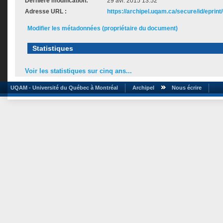
Dernière modification:
29 avr. 2015 13:52
Adresse URL :
https://archipel.uqam.ca/secure/id/eprint
Modifier les métadonnées (propriétaire du document)
Statistiques
Voir les statistiques sur cinq ans...
UQAM - Université du Québec à Montréal
Archipel
Nous écrire