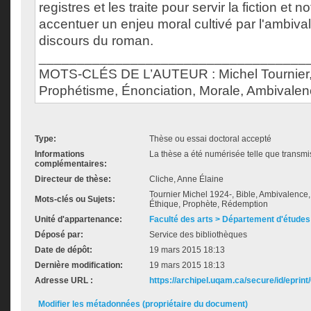
registres et les traite pour servir la fiction et
accentuer un enjeu moral cultivé par l'ambiva
discours du roman.
___________________________________
MOTS-CLÉS DE L’AUTEUR : Michel Tournier, In
Prophétisme, Énonciation, Morale, Ambivalen
Type:
Thèse ou essai doctoral accepté
Informations
La thèse a été numérisée telle que transmis
complémentaires:
Directeur de thèse:
Cliche, Anne Élaine
Tournier Michel 1924-, Bible, Ambivalence, In
Mots-clés ou Sujets:
Éthique, Prophète, Rédemption
Unité d'appartenance:
Faculté des arts > Département d'études 
Déposé par:
Service des bibliothèques
Date de dépôt:
19 mars 2015 18:13
Dernière modification:
19 mars 2015 18:13
Adresse URL :
https://archipel.uqam.ca/secure/id/eprint
Modifier les métadonnées (propriétaire du document)