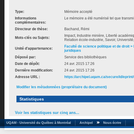
Type:
Mémoire accepté
Informations
Le mémoire a été numérisé tel que transmis
complémentaires:
Directeur de thèse:
Bachand, Rémi
Impact, Industrie minière, Liberté académiq
Mots-clés ou Sujets:
Relation école-industrie, Savoir, Universit
Faculté de science politique et de droit
Unité d'appartenance:
juridiques
Déposé par:
Service des bibliothèques
Date de dépôt:
24 avr. 2015 17:26
Dernière modification:
24 avr. 2015 17:26
Adresse URL :
https://archipel.uqam.ca/secure/id/eprint
Modifier les métadonnées (propriétaire du document)
Statistiques
Voir les statistiques sur cinq ans...
UQAM - Université du Québec à Montréal
Archipel
Nous écrire