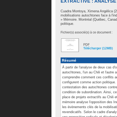
EXTRACTIVE : ANALYSE
Cuadra Montoya, Ximena Angélica
(2
mobilisations autochtones face à l'in
» Mémoire. Montréal (Québec, Canada
politique.
Fichier(s) associé(s) à ce document :
PDF
Télécharger (12MB)
Résumé
À partir de l'analyse de deux cas d'o
autochtones, l'un au Chili et l'aut
comprendre comment ces conflits aut
configurent comme action politique.
contestation des autochtones contre
condition de subordination. Ainsi, ce
place de projets extractifs au Chili
mémoire analyse l'opposition des In
les évènements clés de la mobilisati
revendicatifs. Selon le cadre d'analy
une proposition radicale et décolonia