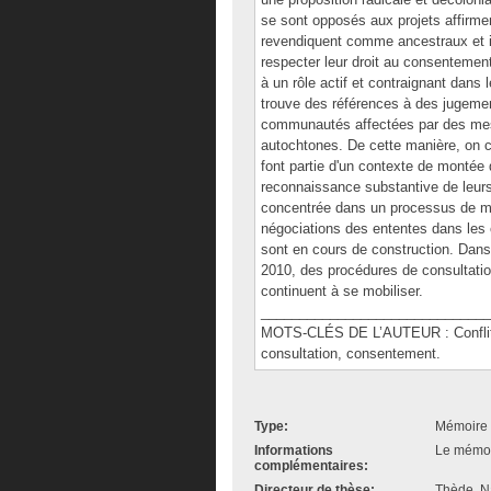
se sont opposés aux projets affirment 
revendiquent comme ancestraux et i
respecter leur droit au consentement
à un rôle actif et contraignant dan
trouve des références à des jugemen
communautés affectées par des mesur
autochtones. De cette manière, on c
font partie d'un contexte de montée
reconnaissance substantive de leurs 
concentrée dans un processus de mob
négociations des ententes dans les
sont en cours de construction. Dans
2010, des procédures de consultat
continuent à se mobiliser.
______________________________
MOTS-CLÉS DE L’AUTEUR : Conflits 
consultation, consentement.
Type:
Mémoire 
Informations
Le mémoir
complémentaires:
Directeur de thèse:
Thède, N