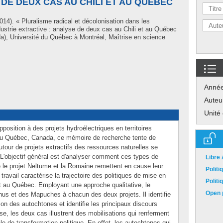
 DE DEUX CAS AU CHILI ET AU QUÉBEC
014). « Pluralisme radical et décolonisation dans les
dustrie extractive : analyse de deux cas au Chili et au Québec
), Université du Québec à Montréal, Maîtrise en science
Anné
Auteu
Unité
pposition à des projets hydroélectriques en territoires
re au Québec, Canada, ce mémoire de recherche tente de
our de projets extractifs des ressources naturelles se
 L'objectif général est d'analyser comment ces types de
Libre
 le projet Neltume et la Romaine remettent en cause leur
Polit
 travail caractérise la trajectoire des politiques de mise en
Polit
 et au Québec. Employant une approche qualitative, le
Open p
nus et des Mapuches à chacun des deux projets. Il identifie
on des autochtones et identifie les principaux discours
se, les deux cas illustrent des mobilisations qui renferment
le de transformation politique. En effet, les autochtones qui