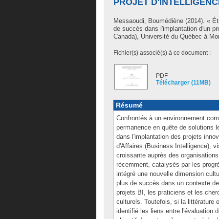
PROJET D'INTELLIGENC
Messaoudi, Boumédiène
(2014). « Ét
de succès dans l'implantation d'un pr
Canada), Université du Québec à Mont
Fichier(s) associé(s) à ce document :
PDF
Télécharger (11MB)
Résumé
Confrontés à un environnement compét
permanence en quête de solutions le
dans l'implantation des projets inno
d'Affaires (Business Intelligence), 
croissante auprès des organisations.
récemment, catalysés par les progrès
intégré une nouvelle dimension cultur
plus de succès dans un contexte de c
projets BI, les praticiens et les che
culturels. Toutefois, si la littératur
identifié les liens entre l'évaluation 