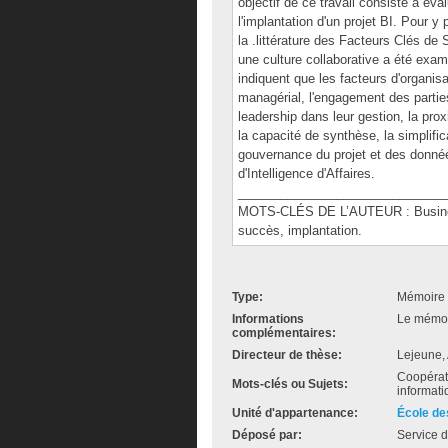
objectif de ce travail consiste à éva
l'implantation d'un projet BI. Pour y
la .littérature des Facteurs Clés d
une culture collaborative a été exam
indiquent que les facteurs d'organis
managérial, l'engagement des parties 
leadership dans leur gestion, la proxi
la capacité de synthèse, la simplifi
gouvernance du projet et des donnée
d'Intelligence d'Affaires.
______________________________
MOTS-CLÉS DE L’AUTEUR : Business I
succès, implantation.
Type:
Mémoire 
Informations
Le mémoir
complémentaires:
Directeur de thèse:
Lejeune, 
Coopérati
Mots-clés ou Sujets:
informati
Unité d'appartenance:
École de
Déposé par:
Service d