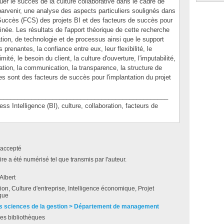
luer le succès de la culture collaborative dans le cadre de
 parvenir, une analyse des aspects particuliers soulignés dans
e Succès (FCS) des projets BI et des facteurs de succès pour
inée. Les résultats de l'apport théorique de cette recherche
ation, de technologie et de processus ainsi que le support
prenantes, la confiance entre eux, leur flexibilité, le
mité, le besoin du client, la culture d'ouverture, l'imputabilité,
cation, la communication, la transparence, la structure de
s sont des facteurs de succès pour l'implantation du projet
________________________________________________
ntelligence (BI), culture, collaboration, facteurs de
accepté
e a été numérisé tel que transmis par l'auteur.
Albert
on, Culture d'entreprise, Intelligence économique, Projet
que
s sciences de la gestion > Département de management
es bibliothèques