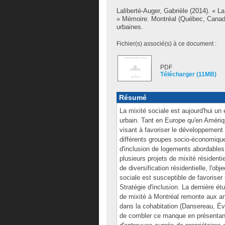
Laliberté-Auger, Gabrièle
(2014). « La
» Mémoire. Montréal (Québec, Canada
urbaines.
Fichier(s) associé(s) à ce document :
PDF
Télécharger (11MB)
Résumé
La mixité sociale est aujourd'hui un
urbain. Tant en Europe qu'en Amériq
visant à favoriser le développement
différents groupes socio-économique
d'inclusion de logements abordables 
plusieurs projets de mixité résidenti
de diversification résidentielle, l'o
sociale est susceptible de favoriser
Stratégie d'inclusion. La dernière étu
de mixité à Montréal remonte aux an
dans la cohabitation (Dansereau, Év
de combler ce manque en présentant l