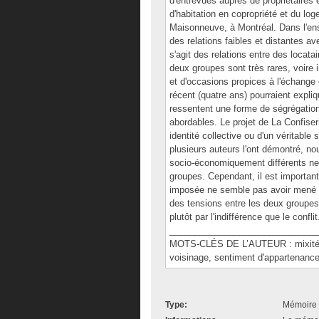
d'entrevues auprès de propriétaires e
d'habitation en copropriété et du lo
Maisonneuve, à Montréal. Dans l'ens
des relations faibles et distantes av
s'agit des relations entre des locatai
deux groupes sont très rares, voir
et d'occasions propices à l'échange et
récent (quatre ans) pourraient expliq
ressentent une forme de ségrégation
abordables. Le projet de La Confise
identité collective ou d'un véritabl
plusieurs auteurs l'ont démontré, n
socio-économiquement différents ne
groupes. Cependant, il est important
imposée ne semble pas avoir mené à 
des tensions entre les deux groupes
plutôt par l'indifférence que le conflit
______________________________
MOTS-CLÉS DE L’AUTEUR : mixité soc
voisinage, sentiment d'appartenanc
Type:
Mémoire 