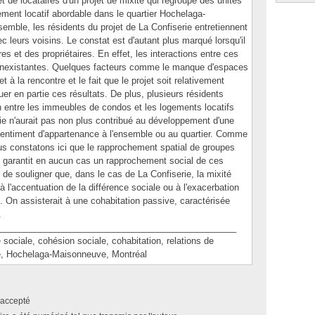
t de locataires d'un projet de mixité qui regroupe des unités
gement locatif abordable dans le quartier Hochelaga-
emble, les résidents du projet de La Confiserie entretiennent
ec leurs voisins. Le constat est d'autant plus marqué lorsqu'il
res et des propriétaires. En effet, les interactions entre ces
e inexistantes. Quelques facteurs comme le manque d'espaces
 à la rencontre et le fait que le projet soit relativement
uer en partie ces résultats. De plus, plusieurs résidents
 entre les immeubles de condos et les logements locatifs
rie n'aurait pas non plus contribué au développement d'une
e sentiment d'appartenance à l'ensemble ou au quartier. Comme
ous constatons ici que le rapprochement spatial de groupes
 garantit en aucun cas un rapprochement social de ces
 de souligner que, dans le cas de La Confiserie, la mixité
l'accentuation de la différence sociale ou à l'exacerbation
. On assisterait à une cohabitation passive, caractérisée
.
________________________________________________
iale, cohésion sociale, cohabitation, relations de
e, Hochelaga-Maisonneuve, Montréal
accepté