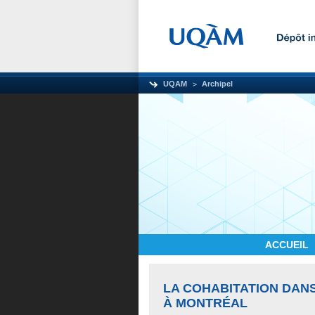
UQAM
Archipel
ACCUEIL
LA COHABITATION DANS
À MONTRÉAL