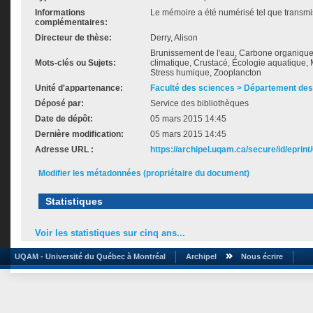
Informations
Le mémoire a été numérisé tel que transmis
complémentaires:
Directeur de thèse:
Derry, Alison
Brunissement de l'eau, Carbone organiqu
Mots-clés ou Sujets:
climatique, Crustacé, Écologie aquatique
Stress humique, Zooplancton
Unité d'appartenance:
Faculté des sciences > Département des
Déposé par:
Service des bibliothèques
Date de dépôt:
05 mars 2015 14:45
Dernière modification:
05 mars 2015 14:45
Adresse URL :
https://archipel.uqam.ca/secure/id/eprint
Modifier les métadonnées (propriétaire du document)
Statistiques
Voir les statistiques sur cinq ans...
UQAM - Université du Québec à Montréal
Archipel
Nous écrire