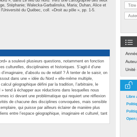
 Nord », dans
Le lieu du Nord. Vers une cartographie des lieux
ge, Stéphanie
;
Walecka-Garbalinska, Maria
;
Duhan, Alice
et
'Université du Québec, coll. «Droit au pôle », pp. 1-5.
Anné
Nord» a soulevé plusieurs questions, notamment en fonction
Auteu
es culturelles, disciplinaires et historiques. S’agit-il d’une
Unité
u d’imaginaire, d’absolu ou de relatif ? À tenter de le saisir, on
ssout dans une « idée du Nord » elle-même multiple,
alcul géographique défini par la tradition, l’arbitraire, le
d » tend à échapper aux réductions dans lesquelles nous
mmes ici devant une problématique qui requiert une réflexion
Libre
arités de chacune des disciplines convoquées, mais sensible
Polit
exemplaire, qui puisse par ailleurs éclairer de manière plus
Polit
liens entre l’espace géographique, imaginaire et culturel, tant
Open p