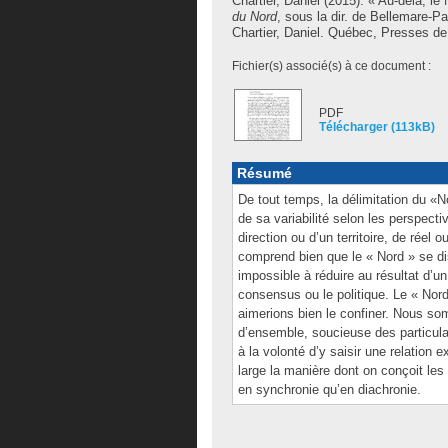
Chartier, Daniel
(2015). « Au-delà, le
du Nord
, sous la dir. de
Bellemare-Pa
Chartier, Daniel
. Québec, Presses de l
Fichier(s) associé(s) à ce document :
PDF
Télécharger (113kB)
Résumé
De tout temps, la délimitation du «
de sa variabilité selon les perspectiv
direction ou d’un territoire, de réel o
comprend bien que le « Nord » se di
impossible à réduire au résultat d’un c
consensus ou le politique. Le « Nor
aimerions bien le confiner. Nous so
d’ensemble, soucieuse des particul
à la volonté d’y saisir une relation 
large la manière dont on conçoit les 
en synchronie qu’en diachronie.