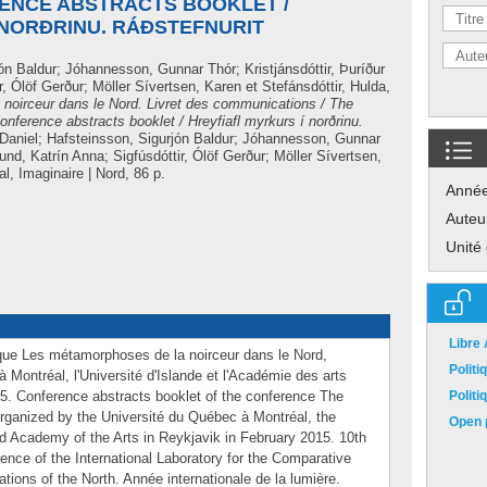
RENCE ABSTRACTS BOOKLET /
 NORÐRINU. RÁÐSTEFNURIT
ón Baldur
;
Jóhannesson, Gunnar Thór
;
Kristjánsdóttir, Þuríður
r, Ólöf Gerður
;
Möller Sívertsen, Karen
et
Stefánsdóttir, Hulda
,
noirceur dans le Nord. Livret des communications / The
nference abstracts booklet / Hreyfiafl myrkurs í norðrinu.
 Daniel
;
Hafsteinsson, Sigurjón Baldur
;
Jóhannesson, Gunnar
und, Katrín Anna
;
Sigfúsdóttir, Ólöf Gerður
;
Möller Sívertsen,
l, Imaginaire | Nord, 86 p.
Anné
Auteu
Unité
Libre
que Les métamorphoses de la noirceur dans le Nord,
Polit
à Montréal, l'Université d'Islande et l'Académie des arts
015. Conference abstracts booklet of the conference The
Polit
rganized by the Université du Québec à Montréal, the
Open p
nd Academy of the Arts in Reykjavik in February 2015. 10th
rence of the International Laboratory for the Comparative
ations of the North. Année internationale de la lumière.