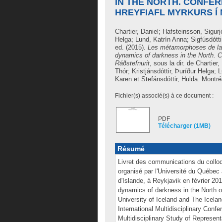
IN THE NORTH. CONFE
HREYFIAFL MYRKURS Í
Chartier, Daniel
;
Hafsteinsson, Sigurj
Helga
;
Lund, Katrín Anna
;
Sigfúsdótti
ed. (2015).
Les métamorphoses de la 
dynamics of darkness in the North. Co
Ráðstefnurit
, sous la dir. de
Chartier,
Thór
;
Kristjánsdóttir, Þuríður Helga
;
L
Karen
et
Stefánsdóttir, Hulda
.
Montréa
Fichier(s) associé(s) à ce document :
PDF
Télécharger (1MB)
Résumé
Livret des communications du collo
organisé par l'Université du Québec 
d'Islande, à Reykjavik en février 2
dynamics of darkness in the North o
University of Iceland and The Icela
International Multidisciplinary Confe
Multidisciplinary Study of Represent