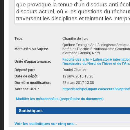
que provoque la tenue d'un discours anti-écol
discours actuel, où « les questions du réchau
traversent les disciplines et teintent les interp
Type:
Chapitre de livre
Québec Écologie Anti-écologisme Arctique 
Mots-clés ou Sujets:
boréales Électricité Nationalisme Groenla
d'Armand Grenier] Nord
Faculté des arts > Laboratoire internatio
Unité d'appartenance:
l'imaginaire du Nord, de l'hiver et de l'Ar
Déposé par:
Daniel Chartier
Date de dépôt:
19 janv. 2015 13:28
Dernière modification:
27 mars 2017 13:38
Adresse URL :
https://archipel.uqam.ca/secure/id/eprint
Modifier les métadonnées (propriétaire du document)
Statistiques
Voir les statistiques sur cinq ans...