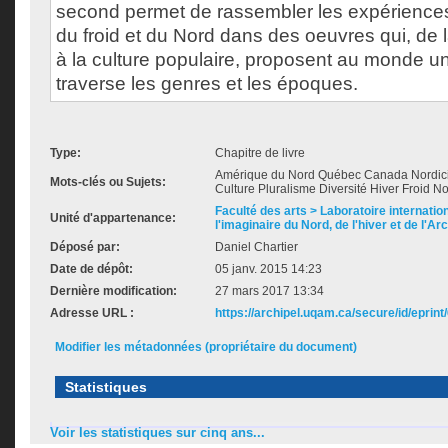
second permet de rassembler les expériences 
du froid et du Nord dans des oeuvres qui, de la
à la culture populaire, proposent au monde u
traverse les genres et les époques.
Type:
Chapitre de livre
Amérique du Nord Québec Canada Nordicit
Mots-clés ou Sujets:
Culture Pluralisme Diversité Hiver Froid N
Faculté des arts > Laboratoire internatio
Unité d'appartenance:
l'imaginaire du Nord, de l'hiver et de l'Ar
Déposé par:
Daniel Chartier
Date de dépôt:
05 janv. 2015 14:23
Dernière modification:
27 mars 2017 13:34
Adresse URL :
https://archipel.uqam.ca/secure/id/eprint
Modifier les métadonnées (propriétaire du document)
Statistiques
Voir les statistiques sur cinq ans...