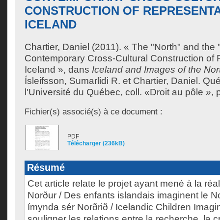
CONSTRUCTION OF REPRESENTA
ICELAND
Chartier, Daniel
(2011). « The "North" and the "
Contemporary Cross-Cultural Construction of 
Iceland », dans
Iceland and Images of the Nor
Ísleifsson, Sumarlidi R.
et
Chartier, Daniel
. Qu
l'Université du Québec, coll. «Droit au pôle »,
Fichier(s) associé(s) à ce document :
PDF
Télécharger (236kB)
Résumé
Cet article relate le projet ayant mené à la réa
Norður / Des enfants islandais imaginent le No
ímynda sér Norðrið / Icelandic Children Imagi
souligner les relations entre la recherche, la cr