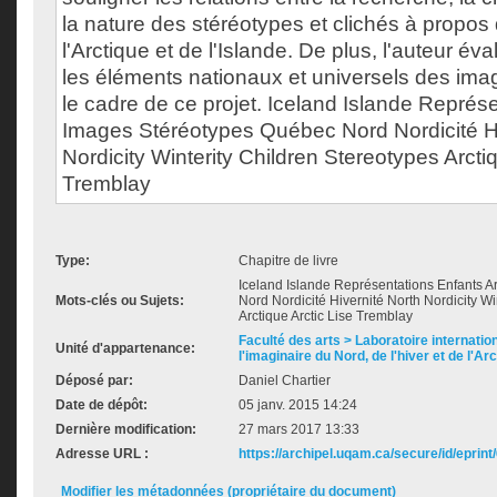
la nature des stéréotypes et clichés à propos
l'Arctique et de l'Islande. De plus, l'auteur éva
les éléments nationaux et universels des ima
le cadre de ce projet. Iceland Islande Représe
Images Stéréotypes Québec Nord Nordicité Hi
Nordicity Winterity Children Stereotypes Arctiq
Tremblay
Type:
Chapitre de livre
Iceland Islande Représentations Enfants 
Mots-clés ou Sujets:
Nord Nordicité Hivernité North Nordicity Wi
Arctique Arctic Lise Tremblay
Faculté des arts > Laboratoire internatio
Unité d'appartenance:
l'imaginaire du Nord, de l'hiver et de l'Ar
Déposé par:
Daniel Chartier
Date de dépôt:
05 janv. 2015 14:24
Dernière modification:
27 mars 2017 13:33
Adresse URL :
https://archipel.uqam.ca/secure/id/eprint
Modifier les métadonnées (propriétaire du document)