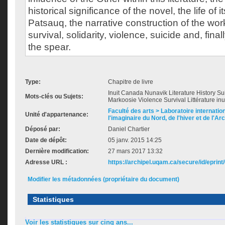
historical significance of the novel, the life of
Patsauq, the narrative construction of the wo
survival, solidarity, violence, suicide and, fina
the spear.
Type:
Chapitre de livre
Inuit Canada Nunavik Literature History Su
Mots-clés ou Sujets:
Markoosie Violence Survival Littérature in
Faculté des arts > Laboratoire internatio
Unité d'appartenance:
l'imaginaire du Nord, de l'hiver et de l'Ar
Déposé par:
Daniel Chartier
Date de dépôt:
05 janv. 2015 14:25
Dernière modification:
27 mars 2017 13:32
Adresse URL :
https://archipel.uqam.ca/secure/id/eprint
Modifier les métadonnées (propriétaire du document)
Statistiques
Voir les statistiques sur cinq ans...