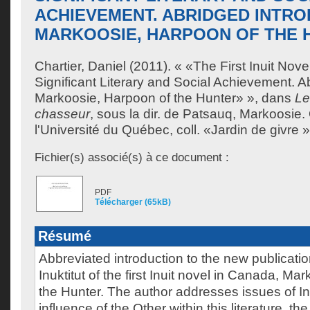
ACHIEVEMENT. ABRIDGED INTRO
MARKOOSIE, HARPOON OF THE 
Chartier, Daniel
(2011). « «The First Inuit Novel
Significant Literary and Social Achievement. A
Markoosie, Harpoon of the Hunter» », dans
Le
chasseur
, sous la dir. de
Patsauq, Markoosie
.
l'Université du Québec, coll. «Jardin de givre 
Fichier(s) associé(s) à ce document :
PDF
Télécharger (65kB)
Résumé
Abbreviated introduction to the new publicati
Inuktitut of the first Inuit novel in Canada, M
the Hunter. The author addresses issues of Inui
influence of the Other within this literature, th