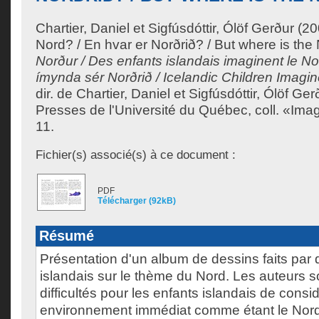
Chartier, Daniel
et
Sigfúsdóttir, Ólöf Gerður
(200
Nord? / En hvar er Norðrið? / But where is the
Norður / Des enfants islandais imaginent le No
ímynda sér Norðrið / Icelandic Children Imagin
dir. de
Chartier, Daniel
et
Sigfúsdóttir, Ólöf Ger
Presses de l'Université du Québec, coll. «Imag
11.
Fichier(s) associé(s) à ce document :
PDF
Télécharger (92kB)
Résumé
Présentation d'un album de dessins faits par 
islandais sur le thème du Nord. Les auteurs s
difficultés pour les enfants islandais de consid
environnement immédiat comme étant le Nord 