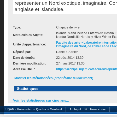
représenter un Nord exotique, imaginaire. Cont
anglaise et islandaise.
Type:
Chapitre de livre
Islande Island Iceland Enfants Art Dessin
Mots-clés ou Sujets:
Nordur Nordicité Nordicity Hiver Winter Exo
Faculté des arts > Laboratoire internatio
Unité d'appartenance:
l'imaginaire du Nord, de l'hiver et de l'Ar
Déposé par:
Daniel Chartier
Date de dépôt:
22 déc. 2014 13:30
Dernière modification:
27 mars 2017 13:30
Adresse URL :
https://archipel.uqam.ca/secure/id/eprint
Modifier les métadonnées (propriétaire du document)
Statistiques
Voir les statistiques sur cinq ans...
UQAM - Université du Québec à Montréal
Archipel
Nous écrire