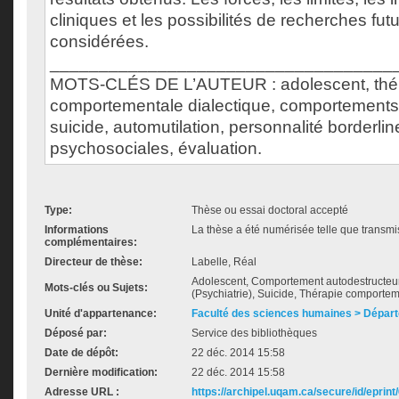
cliniques et les possibilités de recherches fut
considérées.
___________________________________
MOTS-CLÉS DE L’AUTEUR : adolescent, thé
comportementale dialectique, comportements
suicide, automutilation, personnalité borderl
psychosociales, évaluation.
Type:
Thèse ou essai doctoral accepté
Informations
La thèse a été numérisée telle que transmis
complémentaires:
Directeur de thèse:
Labelle, Réal
Adolescent, Comportement autodestructeur, 
Mots-clés ou Sujets:
(Psychiatrie), Suicide, Thérapie comportem
Unité d'appartenance:
Faculté des sciences humaines > Dépar
Déposé par:
Service des bibliothèques
Date de dépôt:
22 déc. 2014 15:58
Dernière modification:
22 déc. 2014 15:58
Adresse URL :
https://archipel.uqam.ca/secure/id/eprint