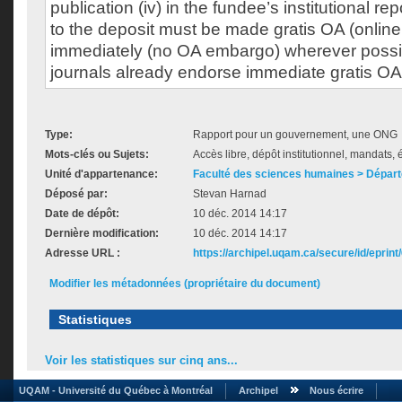
publication (iv) in the fundee’s institutional re
to the deposit must be made gratis OA (online 
immediately (no OA embargo) wherever possib
journals already endorse immediate gratis OA 
Type:
Rapport pour un gouvernement, une ONG
Mots-clés ou Sujets:
Accès libre, dépôt institutionnel, mandats, é
Unité d'appartenance:
Faculté des sciences humaines > Dépar
Déposé par:
Stevan Harnad
Date de dépôt:
10 déc. 2014 14:17
Dernière modification:
10 déc. 2014 14:17
Adresse URL :
https://archipel.uqam.ca/secure/id/eprint
Modifier les métadonnées (propriétaire du document)
Statistiques
Voir les statistiques sur cinq ans...
UQAM - Université du Québec à Montréal
Archipel
Nous écrire