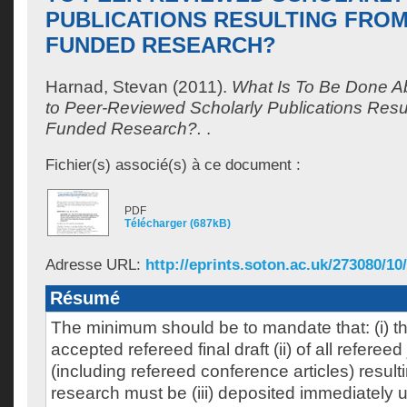
PUBLICATIONS RESULTING FRO
FUNDED RESEARCH?
Harnad, Stevan
(2011).
What Is To Be Done A
to Peer-Reviewed Scholarly Publications Resu
Funded Research?.
.
Fichier(s) associé(s) à ce document :
PDF
Télécharger (687kB)
Adresse URL:
http://eprints.soton.ac.uk/273080/1
Résumé
The minimum should be to mandate that: (i) th
accepted refereed final draft (ii) of all refereed
(including refereed conference articles) resul
research must be (iii) deposited immediately