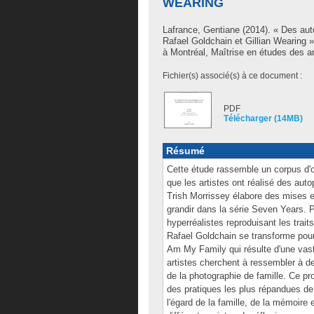
WEARING
Lafrance, Gentiane
(2014). « Des auto
Rafael Goldchain et Gillian Wearing
à Montréal, Maîtrise en études des ar
Fichier(s) associé(s) à ce document :
PDF
Télécharger (14MB)
Résumé
Cette étude rassemble un corpus d'œu
que les artistes ont réalisé des auto
Trish Morrissey élabore des mises e
grandir dans la série Seven Years. 
hyperréalistes reproduisant les trai
Rafael Goldchain se transforme pour 
Am My Family qui résulte d'une va
artistes cherchent à ressembler à d
de la photographie de famille. Ce pr
des pratiques les plus répandues de
l'égard de la famille, de la mémoire