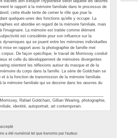
nt tracées afin d'étayer l'hypothèse selon laquelle les œuvres
nnent le rapport à la mémoire familiale dans le processus de
'abord, cette étude tente de cerner le rôle que joue la
rdant quelques-unes des fonctions qu'elle y occupe. La
phies est abordée en regard de la mémoire familiale, mais
rt à l'imaginaire. La mémoire est traitée comme élément
 subjectivité est considérée pour son influence sur la
 dynamiques qui se jouent entre les mémoires individuelles
ait mise en rapport avec la photographie de famille met
corpus. De façon spécifique, le travail de Morrissey conduit
lieux et celle du développement de mémoires divergentes
ring orientent les réflexions autour du masque et de la
 mémoire du corps dans la famille. La série de Goldchain se
et à la fonction de transmission de la mémoire familiale.
 à la mémoire familiale qui se dessine dans les œuvres du
________________________________________________
rissey, Rafael Goldchain, Gillian Wearing, photographie,
liale, identité, autoportrait, art contemporain.
accepté
e a été numérisé tel que transmis par l'auteur.