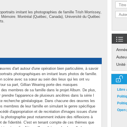
portraits imitant les photographies de famille Trish Morrissey,
 » Mémoire. Montréal (Québec, Canada), Université du Québec
ts.
Anné
Auteu
Unité
vres d'art autour d'une opération bien particulière, à savoir
portraits photographiques en imitant leurs photos de famille.
n scène avec sa sœur au sein des lieux qui les ont vu
Pour sa part, Gillian Wearing porte des masques
Libre
ts des membres de sa famille dans le projet Album. De plus,
prendre l'apparence de plusieurs ancêtres dans la série I
Polit
ste recherche généalogique. Dans chacune des œuvres les
Polit
es membres de leur famille en simulant le genre spécifique
Open p
océdé d'appropriation et de recréation d'images issues d'une
 la photographie peut notamment induire des réflexions à
 et de l'identité. C'est en tenant compte de ces thèmes que