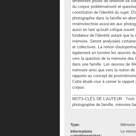
différentes pistes de réflexion se so
du corpus problématisent et questio
constitution de l'identité du sujet. D
photographie dans la famille en abo
mnémotechnie associée aux photogra
aussi en tant qu'outil critique ouve
fondateur de l'identité autant que la
mémoire. Seront analysées certaines
et collectives. La notion d'autoportr
également en lumière les œuvres du 
vers la question de la mémoire des 
dans une famille. Les œuvres de Wea
mémoire ainsi que vers la notion de
rapporte au concept de postmémoire 
Cette étude vise à cerner le rapport
corpus.
______________________________
MOTS-CLÉS DE L’AUTEUR : Trish Mor
photographie de famille, mémoire fami
Type:
Mémoire 
Informations
Le mémoir
complémentaires: