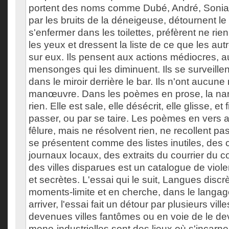
portent des noms comme Dubé, André, Sonia. Il
par les bruits de la déneigeuse, détournent le
s'enfermer dans les toilettes, préfèrent ne rien
les yeux et dressent la liste de ce que les au
sur eux. Ils pensent aux actions médiocres, au
mensonges qui les diminuent. Ils se surveillen
dans le miroir derrière le bar. Ils n'ont aucun
manœuvre. Dans les poèmes en prose, la narr
rien. Elle est sale, elle désécrit, elle glisse, et f
passer, ou par se taire. Les poèmes en vers 
fêlure, mais ne résolvent rien, ne recollent pa
se présentent comme des listes inutiles, des
journaux locaux, des extraits du courrier du 
des villes disparues est un catalogue de viol
et secrètes. L'essai qui le suit, Langues disc
moments-limite et en cherche, dans le langage,
arriver, l'essai fait un détour par plusieurs vill
devenues villes fantômes ou en voie de le deve
mono-industrielles sont des lieux où s'incarn