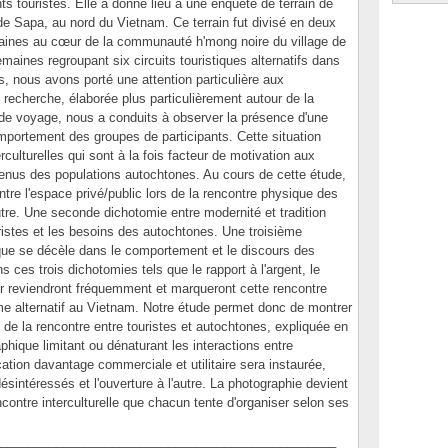
ts touristes. Elle a donné lieu à une enquête de terrain de
de Sapa, au nord du Vietnam. Ce terrain fut divisé en deux
maines au cœur de la communauté h'mong noire du village de
aines regroupant six circuits touristiques alternatifs dans
, nous avons porté une attention particulière aux
e recherche, élaborée plus particulièrement autour de la
 de voyage, nous a conduits à observer la présence d'une
portement des groupes de participants. Cette situation
rculturelles qui sont à la fois facteur de motivation aux
venus des populations autochtones. Au cours de cette étude,
re l'espace privé/public lors de la rencontre physique des
utre. Une seconde dichotomie entre modernité et tradition
ristes et les besoins des autochtones. Une troisième
que se décèle dans le comportement et le discours des
 ces trois dichotomies tels que le rapport à l'argent, le
r reviendront fréquemment et marqueront cette rencontre
sme alternatif au Vietnam. Notre étude permet donc de montrer
de la rencontre entre touristes et autochtones, expliquée en
phique limitant ou dénaturant les interactions entre
tion davantage commerciale et utilitaire sera instaurée,
ésintéressés et l'ouverture à l'autre. La photographie devient
ncontre interculturelle que chacun tente d'organiser selon ses
________________________________________________