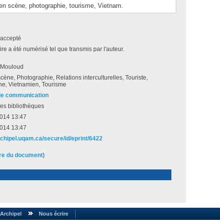
scène, photographie, tourisme, Vietnam.
accepté
e a été numérisé tel que transmis par l'auteur.
 Mouloud
cène, Photographie, Relations interculturelles, Touriste,
ne, Vietnamien, Tourisme
de communication
es bibliothèques
2014 13:47
2014 13:47
rchipel.uqam.ca/secure/id/eprint/6422
ire du document)
Archipel
Nous écrire