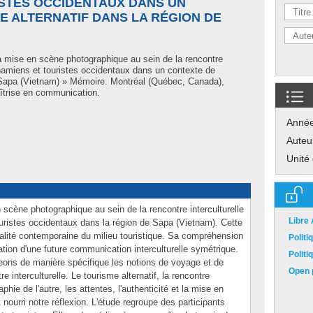
ISTES OCCIDENTAUX DANS UN
E ALTERNATIF DANS LA RÉGION DE
a mise en scène photographique au sein de la rencontre
tnamiens et touristes occidentaux dans un contexte de
e Sapa (Vietnam) » Mémoire. Montréal (Québec, Canada),
îtrise en communication.
Anné
Auteu
Unité
 scène photographique au sein de la rencontre interculturelle
Libre
uristes occidentaux dans la région de Sapa (Vietnam). Cette
éalité contemporaine du milieu touristique. Sa compréhension
Polit
ation d'une future communication interculturelle symétrique.
Polit
eons de manière spécifique les notions de voyage et de
Open p
e interculturelle. Le tourisme alternatif, la rencontre
aphie de l'autre, les attentes, l'authenticité et la mise en
nourri notre réflexion. L'étude regroupe des participants