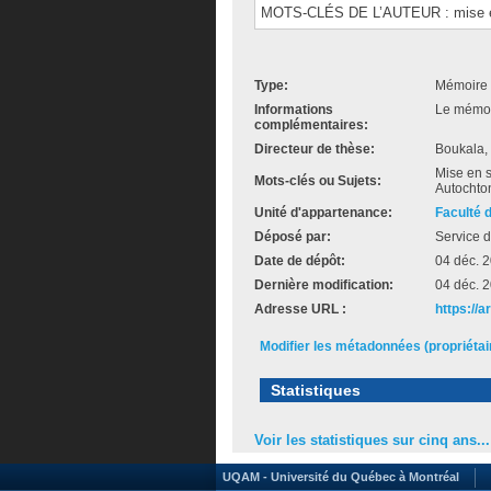
MOTS-CLÉS DE L’AUTEUR : mise en 
Type:
Mémoire 
Informations
Le mémoir
complémentaires:
Directeur de thèse:
Boukala,
Mise en s
Mots-clés ou Sujets:
Autochto
Unité d'appartenance:
Faculté 
Déposé par:
Service d
Date de dépôt:
04 déc. 
Dernière modification:
04 déc. 
Adresse URL :
https://a
Modifier les métadonnées (propriéta
Statistiques
Voir les statistiques sur cinq ans...
UQAM - Université du Québec à Montréal