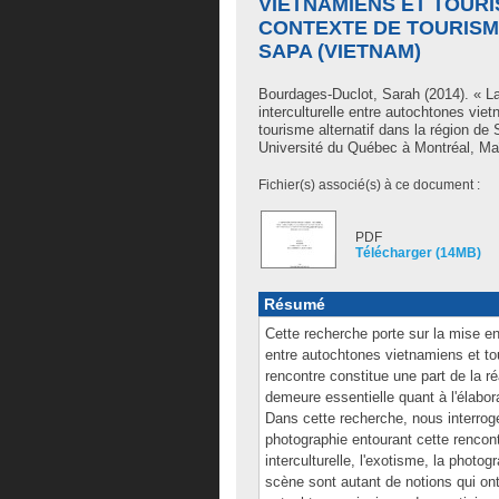
VIETNAMIENS ET TOUR
CONTEXTE DE TOURISM
SAPA (VIETNAM)
Bourdages-Duclot, Sarah
(2014). « L
interculturelle entre autochtones vie
tourisme alternatif dans la région d
Université du Québec à Montréal, Ma
Fichier(s) associé(s) à ce document :
PDF
Télécharger (14MB)
Résumé
Cette recherche porte sur la mise en
entre autochtones vietnamiens et to
rencontre constitue une part de la r
demeure essentielle quant à l'élabor
Dans cette recherche, nous interrog
photographie entourant cette rencontr
interculturelle, l'exotisme, la photogr
scène sont autant de notions qui ont 