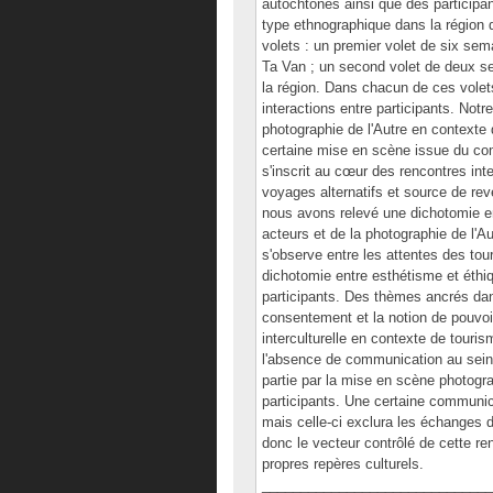
autochtones ainsi que des participan
type ethnographique dans la région 
volets : un premier volet de six se
Ta Van ; un second volet de deux sem
la région. Dans chacun de ces volets
interactions entre participants. Notr
photographie de l'Autre en contexte
certaine mise en scène issue du com
s'inscrit au cœur des rencontres inte
voyages alternatifs et source de re
nous avons relevé une dichotomie ent
acteurs et de la photographie de l'A
s'observe entre les attentes des tou
dichotomie entre esthétisme et éthi
participants. Des thèmes ancrés dans
consentement et la notion de pouvoi
interculturelle en contexte de touri
l'absence de communication au sein 
partie par la mise en scène photogra
participants. Une certaine communica
mais celle-ci exclura les échanges d
donc le vecteur contrôlé de cette re
propres repères culturels.
______________________________