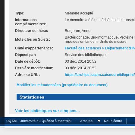
Type:
Mémoire accepté
Informations
Le mémoire a été numérisé tel que transmis
complémentaires:
Directeur de thèse:
Bergeron, Anne
Bactériophage, Bio-informatique, Protéin
Mots-clés ou Sujets:
répétées en tandem, Unité de mesure
Unité d'appartenance:
Faculté des sciences > Département d'i
Déposé par:
Service des bibliothèques
Date de dépôt:
03 déc. 2014 20:52
Dernière modification:
03 déc. 2014 20:52
Adresse URL :
https://archipel.uqam.ca/secure/id/eprint
Modifier les métadonnées (propriétaire du document)
Statistiques
Voir les statistiques sur cinq ans...
UQAM - Université du Québec à Montréal
Archipel
Nous écrire