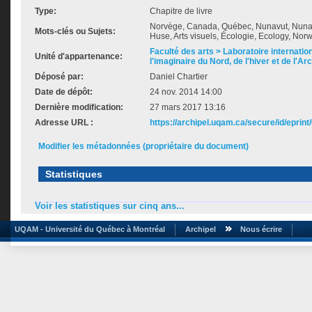
Type:
Chapitre de livre
Norvège, Canada, Québec, Nunavut, Nunavi
Mots-clés ou Sujets:
Huse, Arts visuels, Écologie, Ecology, Nor
Faculté des arts > Laboratoire internatio
Unité d'appartenance:
l'imaginaire du Nord, de l'hiver et de l'Ar
Déposé par:
Daniel Chartier
Date de dépôt:
24 nov. 2014 14:00
Dernière modification:
27 mars 2017 13:16
Adresse URL :
https://archipel.uqam.ca/secure/id/eprint
Modifier les métadonnées (propriétaire du document)
Statistiques
Voir les statistiques sur cinq ans...
UQAM - Université du Québec à Montréal
Archipel
Nous écrire