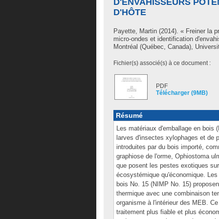
D'ENVAHISSEURS POTE
D'HÔTE
Payette, Martin
(2014). « Freiner la 
micro-ondes et identification d'envah
Montréal (Québec, Canada), Universit
Fichier(s) associé(s) à ce document :
PDF
Télécharger (9MB)
Résumé
Les matériaux d'emballage en bois (
larves d'insectes xylophages et de
introduites par du bois importé, comm
graphiose de l'orme, Ophiostoma ulm
que posent les pestes exotiques sur 
écosystémique qu'économique. Les n
bois No. 15 (NIMP No. 15) proposent
thermique avec une combinaison tem
organisme à l'intérieur des MEB. Ce 
traitement plus fiable et plus économiq