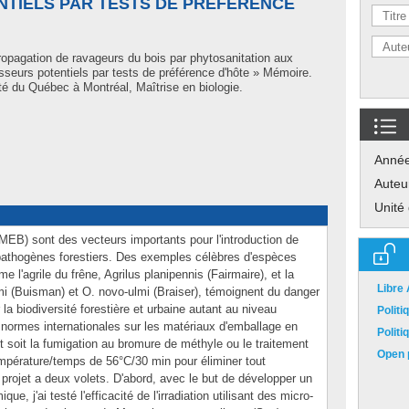
NTIELS PAR TESTS DE PRÉFÉRENCE
propagation de ravageurs du bois par phytosanitation aux
isseurs potentiels par tests de préférence d'hôte » Mémoire.
é du Québec à Montréal, Maîtrise en biologie.
Anné
Auteu
Unité
MEB) sont des vecteurs importants pour l'introduction de
 pathogènes forestiers. Des exemples célèbres d'espèces
e l'agrile du frêne, Agrilus planipennis (Fairmaire), et la
Libre
i (Buisman) et O. novo-ulmi (Braiser), témoignent du danger
la biodiversité forestière et urbaine autant au niveau
Polit
ormes internationales sur les matériaux d'emballage en
Polit
 soit la fumigation au bromure de méthyle ou le traitement
Open p
pérature/temps de 56°C/30 min pour éliminer tout
projet a deux volets. D'abord, avec le but de développer un
ue, j'ai testé l'efficacité de l'irradiation utilisant des micro-