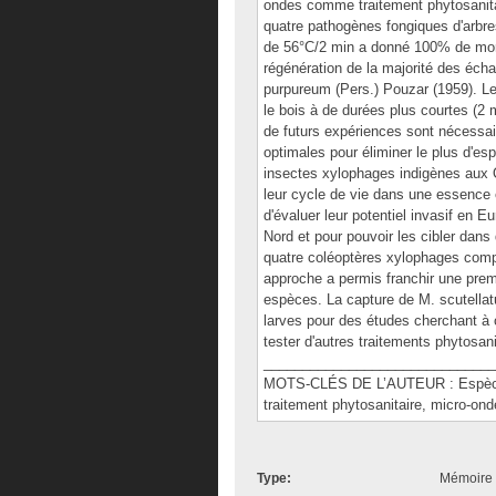
ondes comme traitement phytosanita
quatre pathogènes fongiques d'arbre
de 56°C/2 min a donné 100% de morta
régénération de la majorité des éch
purpureum (Pers.) Pouzar (1959). Le
le bois à de durées plus courtes (
de futurs expériences sont nécessa
optimales pour éliminer le plus d'esp
insectes xylophages indigènes aux Q
leur cycle de vie dans une essence 
d'évaluer leur potentiel invasif en 
Nord et pour pouvoir les cibler dans
quatre coléoptères xylophages compa
approche a permis franchir une prem
espèces. La capture de M. scutellatu
larves pour des études cherchant à o
tester d'autres traitements phytosan
______________________________
MOTS-CLÉS DE L’AUTEUR : Espèces
traitement phytosanitaire, micro-ond
Type:
Mémoire 