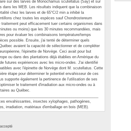
ire sur des larves de Monochamus scutellatus (Say) et sur
s dans les MEB. Les résultats indiquent que la combinaison
lité chez les larves et de 65°C/2 min a inhibé la
antillons chez toutes les espèces sauf Chondrostereum
 traitement peut efficacement tuer certains organismes dans
2 minutes ou moins) que les 30 minutes recommandées, mais
ires pour évaluer les combinaisons température/temps
èces possible. Ensuite, j'ai tenté de déterminer quels
uébec avaient la capacité de sélectionner et de compléter
européenne, l'épinette de Norvège. Ceci avait pour but
Europe ou dans des plantations déjà établies en Amérique du
 de futures expériences avec les micro-ondes. J'ai identifié
tibles avec l'épinette de Norvège dont M. scutellatus. Cette
ière étape pour déterminer le potentiel envahisseur de ces
s supporte également la pertinence de l'utilisation de ses
ptimiser le traitement d'irradiation aux micro-ondes ou à
itaires au Québec.
________________________________________________
 envahissantes, insectes xylophages, pathogènes,
es, irradiation, matériaux d'emballage en bois (MEB).
accepté