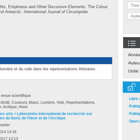
ghts, Emptiness and Other Discursive Elements. The Colour
nd Antarctic. International Journal of Circumpolar
Anné
Auteu
umière et du vide dans les représentations littéraires
Unité
e revue scientifique
Libre
dicité, Couleurs, Blanc, Lumière, Vide, Représentations,
Polit
e, Arctique, Hiver
des arts > Laboratoire international de recherche sur
Polit
ire du Nord, de l'hiver et de l'Arctique
Open p
artier
2014 14:16
2017 13:13