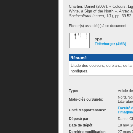
Chartier, Daniel
(2007). « Colours, Li
White, a Sign of the North ».
Arctic a
Sociocultural Issues
, 1(1), pp. 39-52.
Fichier(s) associé(s) à ce document :
PDF
Télécharger (4MB)
Résumé
Étude des couleurs, du blanc, de la l
nordiques.
Type:
Article d
Nord, Nor
Mots-clés ou Sujets:
Littératur
Faculté 
Unité d'appartenance:
l'imagina
Déposé par:
Daniel Ch
Date de dépôt:
18 nov. 
Dernière modification:
27 mars 