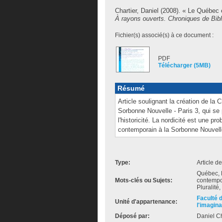
Chartier, Daniel
(2008). « Le Québec et
À rayons ouverts. Chroniques de Bib
Fichier(s) associé(s) à ce document :
PDF
Télécharger (5MB)
Résumé
Article soulignant la création de la
Sorbonne Nouvelle - Paris 3, qui se p
l'historicité. La nordicité est une p
contemporain à la Sorbonne Nouvelle
Type:
Article d
Québec, 
Mots-clés ou Sujets:
contempor
Pluralité
Faculté 
Unité d'appartenance:
l'imagina
Déposé par:
Daniel Ch