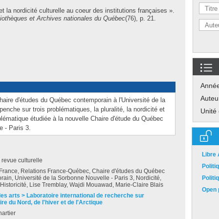
 la nordicité culturelle au coeur des institutions françaises ».
liothèques et Archives nationales du Québec
(76), p. 21.
Anné
Auteu
 Chaire d'études du Québec contemporain à l'Université de la
enche sur trois problématiques, la pluralité, la nordicité et
Unité
roblématique étudiée à la nouvelle Chaire d'étude du Québec
 - Paris 3.
Libre
e revue culturelle
Polit
France, Relations France-Québec, Chaire d'études du Québec
ain, Université de la Sorbonne Nouvelle - Paris 3, Nordicité,
Polit
, Historicité, Lise Tremblay, Wajdi Mouawad, Marie-Claire Blais
Open p
des arts > Laboratoire international de recherche sur
ire du Nord, de l'hiver et de l'Arctique
artier