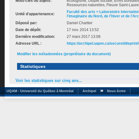
Mots-clés ou Sujets:
écologisme, Utopie sociale, Erres boréales
Ressources naturelles, Fleuve Saint-Laure
Faculté des arts > Laboratoire internatio
Unité d'appartenance:
l'imaginaire du Nord, de l'hiver et de l'Ar
Déposé par:
Daniel Chartier
Date de dépôt:
17 nov. 2014 13:52
Dernière modification:
27 mars 2017 13:08
Adresse URL :
https://archipel.uqam.ca/secure/id/eprint
Modifier les métadonnées (propriétaire du document)
Statistiques
Voir les statistiques sur cinq ans...
UQAM - Université du Québec à Montréal
Archipel
Nous écrire