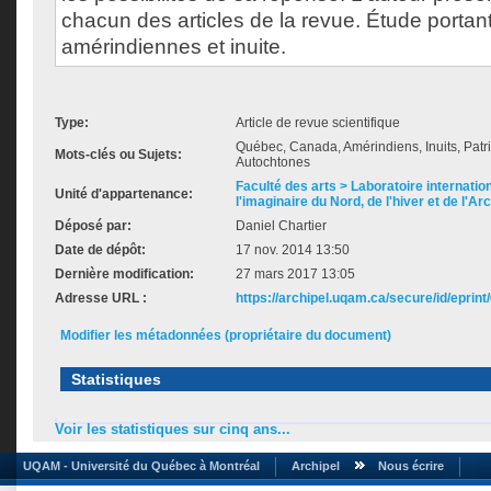
chacun des articles de la revue. Étude portan
amérindiennes et inuite.
Type:
Article de revue scientifique
Québec, Canada, Amérindiens, Inuits, Patri
Mots-clés ou Sujets:
Autochtones
Faculté des arts > Laboratoire internatio
Unité d'appartenance:
l'imaginaire du Nord, de l'hiver et de l'Ar
Déposé par:
Daniel Chartier
Date de dépôt:
17 nov. 2014 13:50
Dernière modification:
27 mars 2017 13:05
Adresse URL :
https://archipel.uqam.ca/secure/id/eprint
Modifier les métadonnées (propriétaire du document)
Statistiques
Voir les statistiques sur cinq ans...
UQAM - Université du Québec à Montréal
Archipel
Nous écrire