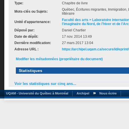
Type:
Chapitre de livre
Québec, Écritures migrantes, Immigration, Li
Mots-clés ou Sujets:
littéraire
Faculté des arts > Laboratoire internatio
Unité d'appartenance:
l'imaginaire du Nord, de l'hiver et de l'Ar
Déposé par:
Daniel Chartier
Date de dépôt:
17 nov. 2014 13:49
Dernière modification:
27 mars 2017 13:04
Adresse URL :
https://archipel.uqam.ca/secure/id/eprint
Modifier les métadonnées (propriétaire du document)
Statistiques
Voir les statistiques sur cinq ans...
UQAM - Université du Québec à Montréal
Archipel
Nous écrire