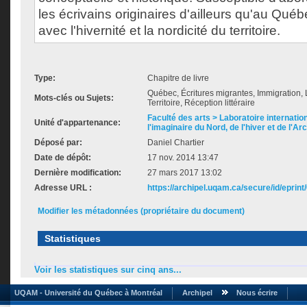
les écrivains originaires d'ailleurs qu'au Qué
avec l'hivernité et la nordicité du territoire.
Type:
Chapitre de livre
Québec, Écritures migrantes, Immigration, Li
Mots-clés ou Sujets:
Territoire, Réception littéraire
Faculté des arts > Laboratoire internatio
Unité d'appartenance:
l'imaginaire du Nord, de l'hiver et de l'Ar
Déposé par:
Daniel Chartier
Date de dépôt:
17 nov. 2014 13:47
Dernière modification:
27 mars 2017 13:02
Adresse URL :
https://archipel.uqam.ca/secure/id/eprint
Modifier les métadonnées (propriétaire du document)
Statistiques
Voir les statistiques sur cinq ans...
UQAM - Université du Québec à Montréal
Archipel
Nous écrire