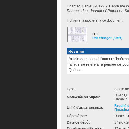
Chartier, Daniel
(2012). « L'épreuve de
Romanistica. Journal of Romance St
Fichier(s) associé(s) à ce document :
PDF
Télécharger (3MB)
Résumé
Article dans lequel l'auteur s'intére
faire, il se réfère à la pensée de L
Québec.
Type:
Article d
Hiver, Q
Mots-clés ou Sujets:
Hamelin, 
Faculté 
Unité d'appartenance:
l'imagina
Déposé par:
Daniel Ch
Date de dépôt:
17 nov. 
Dernière modification:
27 mars 