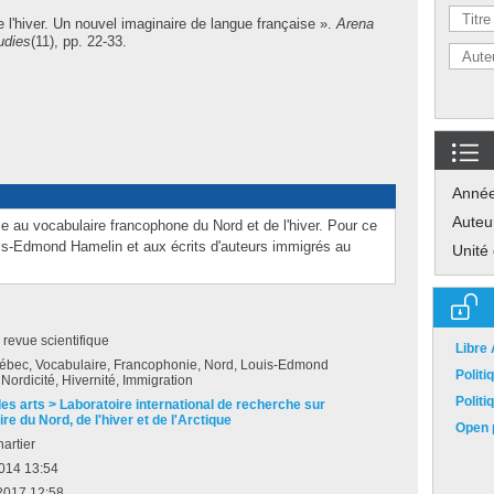
 l'hiver. Un nouvel imaginaire de langue française ».
Arena
udies
(11), pp. 22-33.
Anné
Auteu
sse au vocabulaire francophone du Nord et de l'hiver. Pour ce
ouis-Edmond Hamelin et aux écrits d'auteurs immigrés au
Unité
e revue scientifique
Libre
uébec, Vocabulaire, Francophonie, Nord, Louis-Edmond
Polit
Nordicité, Hivernité, Immigration
Polit
des arts > Laboratoire international de recherche sur
ire du Nord, de l'hiver et de l'Arctique
Open p
artier
2014 13:54
2017 12:58